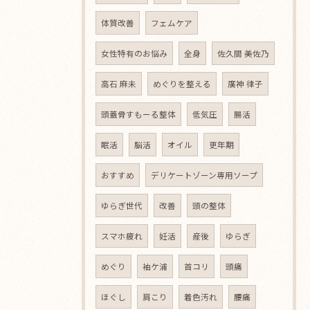
体質改善
フェムケア
女性特有のお悩み
全身
佐久間 美佐乃
高石 麻未
めぐりを整える
廣神 律子
頭蓋骨すもーる整体
低気圧
腸活
眠活
脳活
オイル
更年期
おすすめ
デリケートゾーン専用ソープ
ゆらぎ世代
改善
頭の整体
スマホ疲れ
妊活
産後
ゆらぎ
めぐり
袖ケ浦
首コリ
頭痛
ほぐし
肩こり
着色汚れ
腰痛