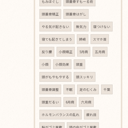
もみほぐし
頭蓋骨すもーる術
頭蓋骨矯正
頭蓋骨はがし
やる気が起きない
無気力
寝つけない
寝ても起きてしまう
姉崎
スマホ首
反り腰
小顔矯正
5月病
五月病
小顔
小顔効果
頭重
頭がもやもやする
頭スッキリ
頭蓋骨調整
不眠
足のむくみ
千葉
頭重だるい
6月病
六月病
ホルモンバランスの乱れ
疲れ目
脳がゴミ屋敷
頭の中がゴミ屋敷