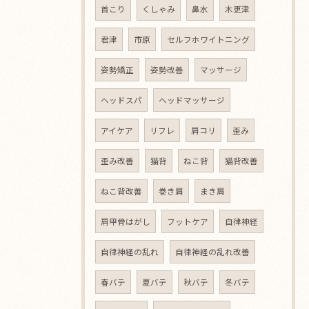
首こり
くしゃみ
鼻水
木更津
君津
市原
セルフホワイトニング
姿勢矯正
姿勢改善
マッサージ
ヘッドスパ
ヘッドマッサージ
アイケア
リフレ
肩コリ
歪み
歪み改善
猫背
ねこ背
猫背改善
ねこ背改善
巻き肩
まき肩
肩甲骨はがし
フットケア
自律神経
自律神経の乱れ
自律神経の乱れ改善
春バテ
夏バテ
秋バテ
冬バテ