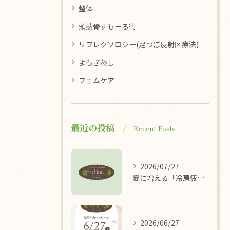
整体
頭蓋骨すもーる術
リフレクソロジー(足つぼ反射区療法)
よもぎ蒸し
フェムケア
最近の投稿
Recent Posts
2026/07/27
夏に増える「冷房疲れ」の原因を医学的に解説/袖ケ浦/リラクゼーション整体Re.Body
2026/06/27