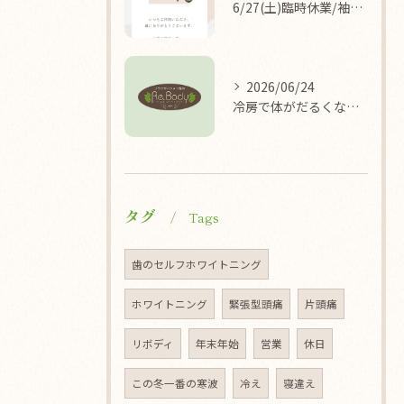
6/27(土)臨時休業/袖ケ浦/リラクゼーション整体Re.Body
2026/06/24
冷房で体がだるくなる理由/袖ケ浦/リラクゼーション整体Re.Body
タグ
Tags
歯のセルフホワイトニング
ホワイトニング
緊張型頭痛
片頭痛
リボディ
年末年始
営業
休日
この冬一番の寒波
冷え
寝違え