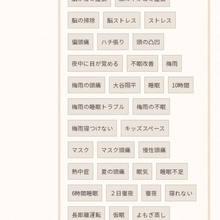
脳の掃除
脳ストレス
ストレス
偏頭痛
ハチ張り
頭の凸凹
夜中に目が覚める
不眠改善
梅雨
梅雨の頭痛
大谷翔平
睡眠
10時間
梅雨の睡眠トラブル
梅雨の不眠
梅雨寝つけない
キッズスペース
マスク
マスク頭痛
慢性頭痛
熱中症
夏の頭痛
眠気
睡眠不足
6時間睡眠
２日徹夜
徹夜
寝れない
長距離運転
仮眠
よもぎ蒸し