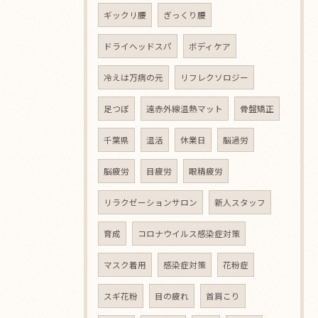
ギックリ腰
ぎっくり腰
ドライヘッドスパ
ボディケア
冷えは万病の元
リフレクソロジー
足つぼ
遠赤外線温熱マット
骨盤矯正
千葉県
温活
休業日
脳過労
脳疲労
目疲労
眼精疲労
リラクゼーションサロン
新人スタッフ
育成
コロナウイルス感染症対策
マスク着用
感染症対策
花粉症
スギ花粉
目の疲れ
首肩こり