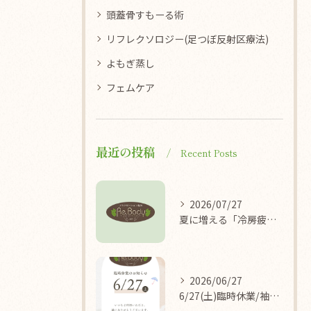
頭蓋骨すもーる術
リフレクソロジー(足つぼ反射区療法)
よもぎ蒸し
フェムケア
最近の投稿
Recent Posts
2026/07/27
夏に増える「冷房疲れ」の原因を医学的に解説/袖ケ浦/リラクゼーション整体Re.Body
2026/06/27
6/27(土)臨時休業/袖ケ浦/リラクゼーション整体Re.Body