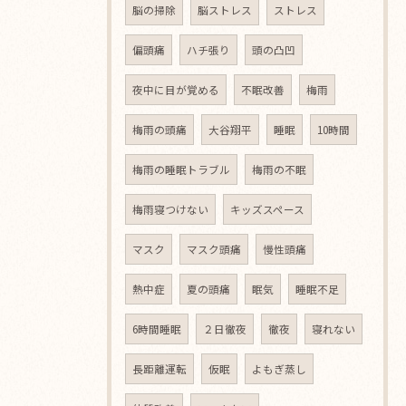
脳の掃除
脳ストレス
ストレス
偏頭痛
ハチ張り
頭の凸凹
夜中に目が覚める
不眠改善
梅雨
梅雨の頭痛
大谷翔平
睡眠
10時間
梅雨の睡眠トラブル
梅雨の不眠
梅雨寝つけない
キッズスペース
マスク
マスク頭痛
慢性頭痛
熱中症
夏の頭痛
眠気
睡眠不足
6時間睡眠
２日徹夜
徹夜
寝れない
長距離運転
仮眠
よもぎ蒸し