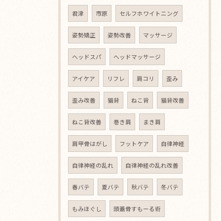
君津
市原
セルフホワイトニング
姿勢矯正
姿勢改善
マッサージ
ヘッドスパ
ヘッドマッサージ
アイケア
リフレ
肩コリ
歪み
歪み改善
猫背
ねこ背
猫背改善
ねこ背改善
巻き肩
まき肩
肩甲骨はがし
フットケア
自律神経
自律神経の乱れ
自律神経の乱れ改善
春バテ
夏バテ
秋バテ
冬バテ
もみほぐし
頭蓋骨すもーる術