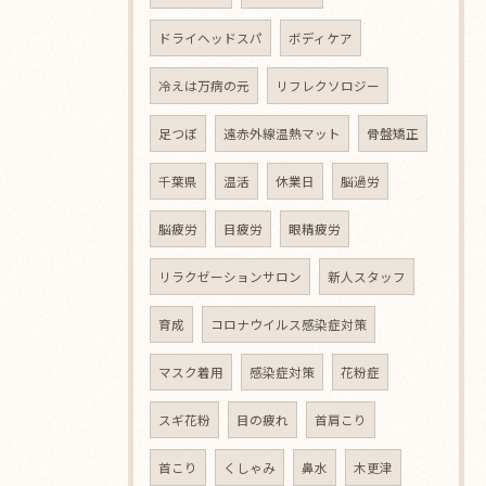
ドライヘッドスパ
ボディケア
冷えは万病の元
リフレクソロジー
足つぼ
遠赤外線温熱マット
骨盤矯正
千葉県
温活
休業日
脳過労
脳疲労
目疲労
眼精疲労
リラクゼーションサロン
新人スタッフ
育成
コロナウイルス感染症対策
マスク着用
感染症対策
花粉症
スギ花粉
目の疲れ
首肩こり
首こり
くしゃみ
鼻水
木更津