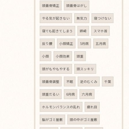
頭蓋骨矯正
頭蓋骨はがし
やる気が起きない
無気力
寝つけない
寝ても起きてしまう
姉崎
スマホ首
反り腰
小顔矯正
5月病
五月病
小顔
小顔効果
頭重
頭がもやもやする
頭スッキリ
頭蓋骨調整
不眠
足のむくみ
千葉
頭重だるい
6月病
六月病
ホルモンバランスの乱れ
疲れ目
脳がゴミ屋敷
頭の中がゴミ屋敷