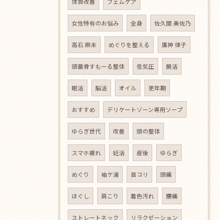
体質改善
フェムケア
女性特有のお悩み
全身
佐久間 美佐乃
高石 麻未
めぐりを整える
廣神 律子
頭蓋骨すもーる整体
低気圧
腸活
眠活
脳活
オイル
更年期
おすすめ
デリケートゾーン専用ソープ
ゆらぎ世代
改善
頭の整体
スマホ疲れ
妊活
産後
ゆらぎ
めぐり
袖ケ浦
首コリ
頭痛
ほぐし
肩こり
着色汚れ
腰痛
ストレートネック
リラクゼーション