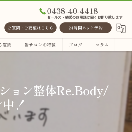
0438-40-4418
セールス・勧誘のお電話は固くお断り致します
ご質問・ご要望はこちら
24時間ネット予約
る質問
当サロンの特徴
ブログ
コラム
整体
ヘッドスパ
ョン整体Re.Body/
ン中！