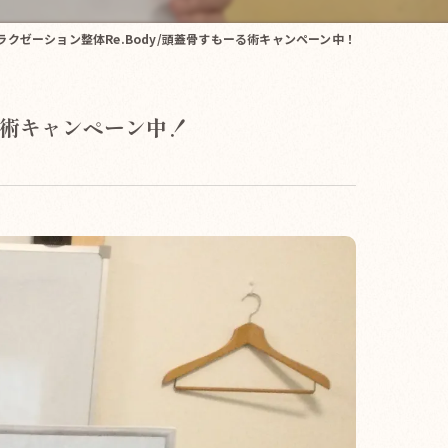
リラクゼーション整体Re.Body/頭蓋骨すもーる術キャンペーン中！
ーる術キャンペーン中！