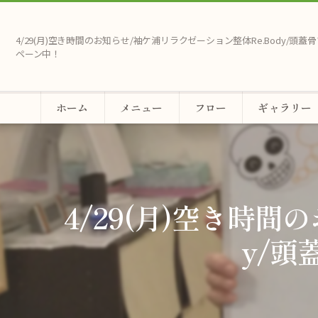
4/29(月)空き時間のお知らせ/袖ケ浦リラクゼーション整体Re.Body/頭
ペーン中！
ホーム
メニュー
フロー
ギャラリー
4/29(月)空き時間
y/