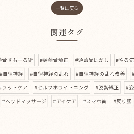
一覧に戻る
関連タグ
蓋骨すもーる術
#頭蓋骨矯正
#頭蓋骨はがし
#やる
#自律神経
#自律神経の乱れ
#自律神経の乱れ改善
#フットケア
#セルフホワイトニング
#姿勢矯正
#
#ヘッドマッサージ
#アイケア
#スマホ首
#反り腰