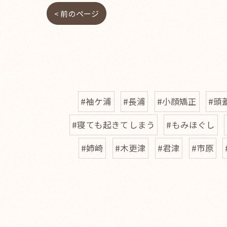
< 前のページ
#袖ケ浦
#長浦
#小顔矯正
#頭
#寝ても起きてしまう
#もみほぐし
#姉崎
#木更津
#君津
#市原