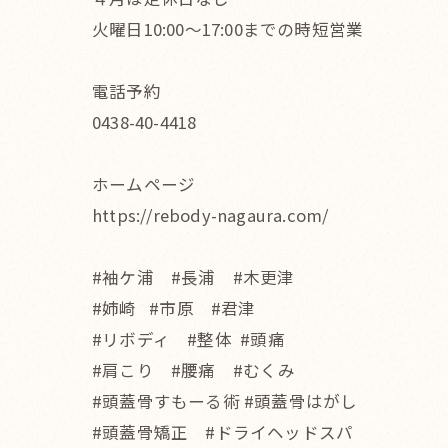
火曜日10:00〜17:00までの時短営業
電話予約
0438-40-4418
ホームページ
https://rebody-nagaura.com/
#袖ケ浦 #長浦 #木更津
#姉崎 #市原 #君津
#リボディ #整体 #頭痛
#肩こり #腰痛 #むくみ
#頭蓋骨すもーる術 #頭蓋骨はがし
#頭蓋骨矯正 #ドライヘッドスパ