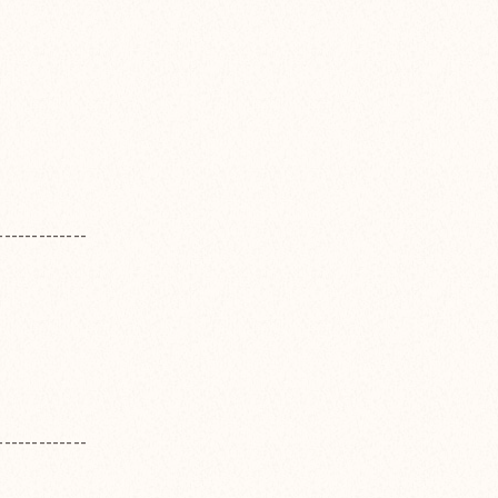
-------------
-------------