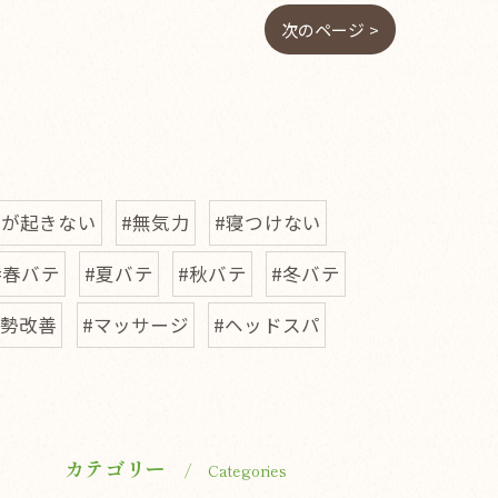
次のページ >
気が起きない
#無気力
#寝つけない
#春バテ
#夏バテ
#秋バテ
#冬バテ
姿勢改善
#マッサージ
#ヘッドスパ
カテゴリー
Categories