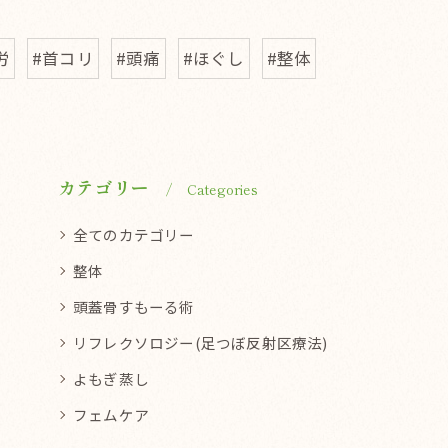
労
#首コリ
#頭痛
#ほぐし
#整体
カテゴリー
Categories
全てのカテゴリー
整体
頭蓋骨すもーる術
リフレクソロジー(足つぼ反射区療法)
よもぎ蒸し
フェムケア