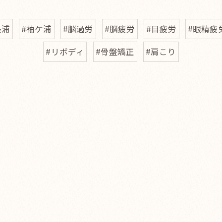
長浦
#袖ケ浦
#脳過労
#脳疲労
#目疲労
#眼精疲
#リボディ
#骨盤矯正
#肩こり