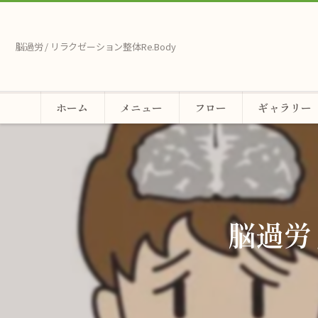
脳過労 / リラクゼーション整体Re.Body
ホーム
メニュー
フロー
ギャラリー
脳過労 