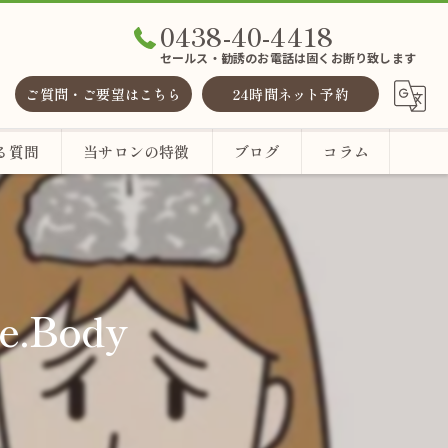
0438-40-4418
セールス・勧誘のお電話は固くお断り致します
ご質問・ご要望はこちら
24時間ネット予約
る質問
当サロンの特徴
ブログ
コラム
整体
ヘッドスパ
.Body