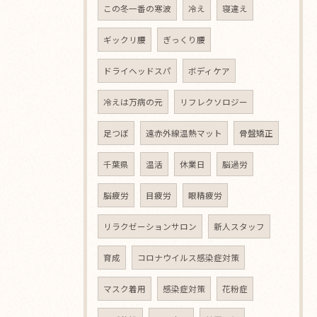
この冬一番の寒波
冷え
寝違え
ギックリ腰
ぎっくり腰
ドライヘッドスパ
ボディケア
冷えは万病の元
リフレクソロジー
足つぼ
遠赤外線温熱マット
骨盤矯正
千葉県
温活
休業日
脳過労
脳疲労
目疲労
眼精疲労
リラクゼーションサロン
新人スタッフ
育成
コロナウイルス感染症対策
マスク着用
感染症対策
花粉症