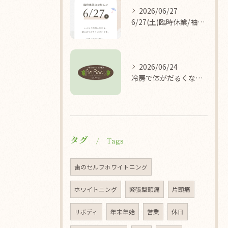
2026/06/27
6/27(土)臨時休業/袖ケ浦/リラクゼーション整体Re.Body
2026/06/24
冷房で体がだるくなる理由/袖ケ浦/リラクゼーション整体Re.Body
タグ
Tags
歯のセルフホワイトニング
ホワイトニング
緊張型頭痛
片頭痛
リボディ
年末年始
営業
休日