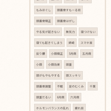
もみほぐし
頭蓋骨すもーる術
頭蓋骨矯正
頭蓋骨はがし
やる気が起きない
無気力
寝つけない
寝ても起きてしまう
姉崎
スマホ首
反り腰
小顔矯正
5月病
五月病
小顔
小顔効果
頭重
頭がもやもやする
頭スッキリ
頭蓋骨調整
不眠
足のむくみ
千葉
頭重だるい
6月病
六月病
ホルモンバランスの乱れ
疲れ目