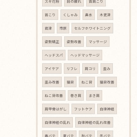
スギ花粉
目の疲れ
首肩こり
首こり
くしゃみ
鼻水
木更津
君津
市原
セルフホワイトニング
姿勢矯正
姿勢改善
マッサージ
ヘッドスパ
ヘッドマッサージ
アイケア
リフレ
肩コリ
歪み
歪み改善
猫背
ねこ背
猫背改善
ねこ背改善
巻き肩
まき肩
肩甲骨はがし
フットケア
自律神経
自律神経の乱れ
自律神経の乱れ改善
春バテ
夏バテ
秋バテ
冬バテ