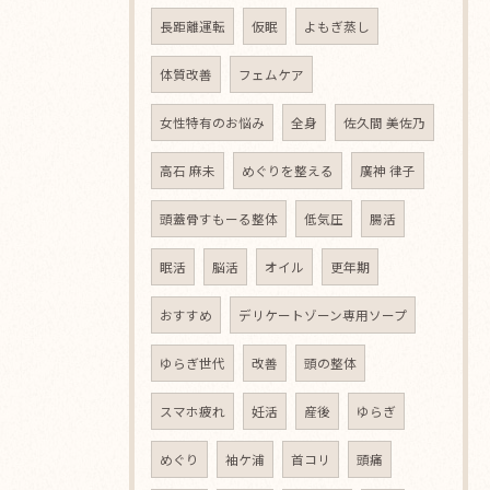
長距離運転
仮眠
よもぎ蒸し
体質改善
フェムケア
女性特有のお悩み
全身
佐久間 美佐乃
高石 麻未
めぐりを整える
廣神 律子
頭蓋骨すもーる整体
低気圧
腸活
眠活
脳活
オイル
更年期
おすすめ
デリケートゾーン専用ソープ
ゆらぎ世代
改善
頭の整体
スマホ疲れ
妊活
産後
ゆらぎ
めぐり
袖ケ浦
首コリ
頭痛