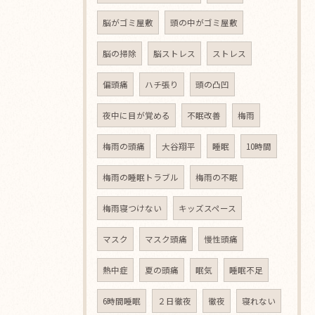
脳がゴミ屋敷
頭の中がゴミ屋敷
脳の掃除
脳ストレス
ストレス
偏頭痛
ハチ張り
頭の凸凹
夜中に目が覚める
不眠改善
梅雨
梅雨の頭痛
大谷翔平
睡眠
10時間
梅雨の睡眠トラブル
梅雨の不眠
梅雨寝つけない
キッズスペース
マスク
マスク頭痛
慢性頭痛
熱中症
夏の頭痛
眠気
睡眠不足
6時間睡眠
２日徹夜
徹夜
寝れない