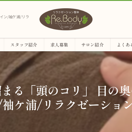
イン/袖ケ浦/リラ
スタッフ紹介
求人募集
サロン紹介
よくあ
まる「頭のコリ」 目の
袖ケ浦/リラクゼーション整