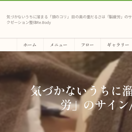
気づかないうちに溜まる「頭のコリ」 目の奥の重だるさは「脳疲労」のサ
クゼーション整体Re.Body
ホーム
メニュー
フロー
ギャラリー
気づかないうちに溜
労」のサイン/