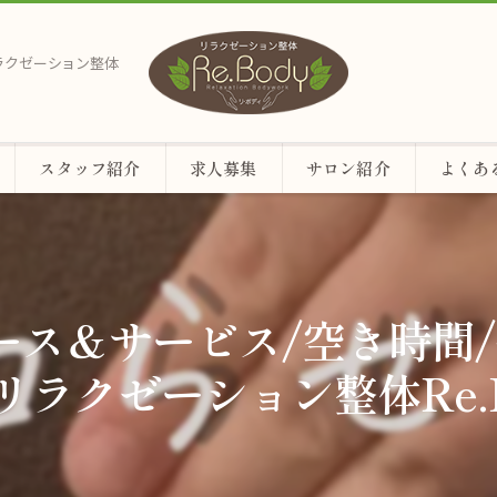
リラクゼーション整体
スタッフ紹介
求人募集
サロン紹介
よくあ
めコース＆サービス/空き時間
リラクゼーション整体Re.B