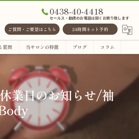
0438-40-4418
セールス・勧誘のお電話は固くお断り致します
ご質問・ご要望はこちら
24時間ネット予約
る質問
当サロンの特徴
ブログ
コラム
整体
ヘッドスパ
/休業日のお知らせ/袖
ody