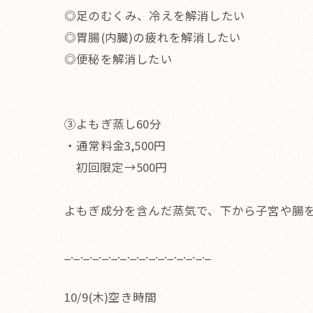
◎足のむくみ、冷えを解消したい
◎胃腸(内臓)の疲れを解消したい
◎便秘を解消したい
③よもぎ蒸し60分
・通常料金3,500円
初回限定→500円
よもぎ成分を含んだ蒸気で、下から子宮や腸を
_._._._._._._._._._._._._._._._
10/9(木)空き時間