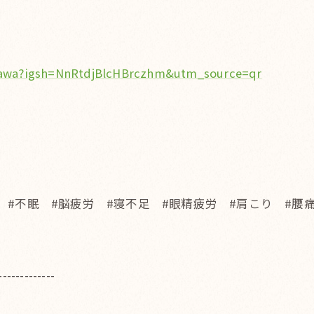
gawa?igsh=NnRtdjBlcHBrczhm&utm_source=qr
 #不眠 #脳疲労 #寝不足 #眼精疲労 #肩こり #
-------------