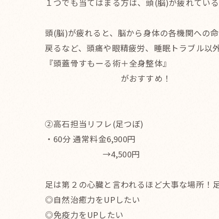
１つでも当てはまる方は、頭(脳)が疲れてい
頭(脳)が疲れると、脳から身体の各機関への
戻るなど、頭痛や眼精疲労、睡眠トラブル以
『頭蓋骨すもーる術＋全身整体』
がおすすめ！
②高石担当リフレ(足つぼ)
・60分 通常料金6,900円
→4,500円
足は第２の心臓と言われるほど大事な場所！
◎自然治癒力をUPしたい
◎免疫力をUPしたい