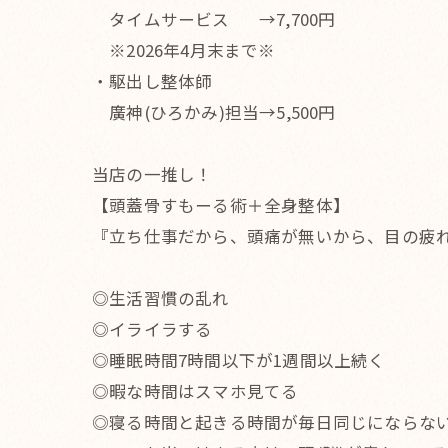
タイムサービス →7,700円
※2026年4月末まで※
・駆出し整体師
廣神(ひろかみ)担当→5,500円
当店の一推し！
【頭蓋骨すもーる術＋全身整体】
『立ち仕事だから、頭痛が無いから、目の疲
◎生活習慣の乱れ
◎イライラする
◎睡眠時間7時間以下が1週間以上続く
◎暇な時間はスマホ見てる
◎寝る時間と起きる時間が毎日同じにならな