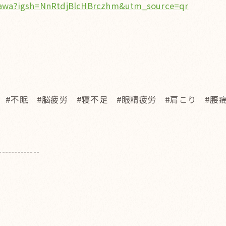
gawa?igsh=NnRtdjBlcHBrczhm&utm_source=qr
 #不眠 #脳疲労 #寝不足 #眼精疲労 #肩こり #
-------------