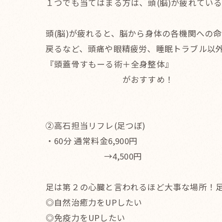
１つでも当てはまる方は、頭(脳)が疲れてい
頭(脳)が疲れると、脳から身体の各機関への
戻るなど、頭痛や眼精疲労、睡眠トラブル以
『頭蓋骨すもーる術＋全身整体』
がおすすめ！
②高石担当リフレ(足つぼ)
・60分 通常料金6,900円
→4,500円
足は第２の心臓と言われるほど大事な場所！
◎自然治癒力をUPしたい
◎免疫力をUPしたい