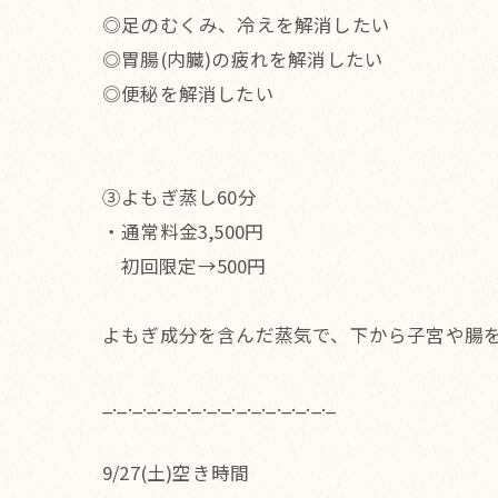
◎足のむくみ、冷えを解消したい
◎胃腸(内臓)の疲れを解消したい
◎便秘を解消したい
③よもぎ蒸し60分
・通常料金3,500円
初回限定→500円
よもぎ成分を含んだ蒸気で、下から子宮や腸を
_._._._._._._._._._._._._._._._
9/27(土)空き時間