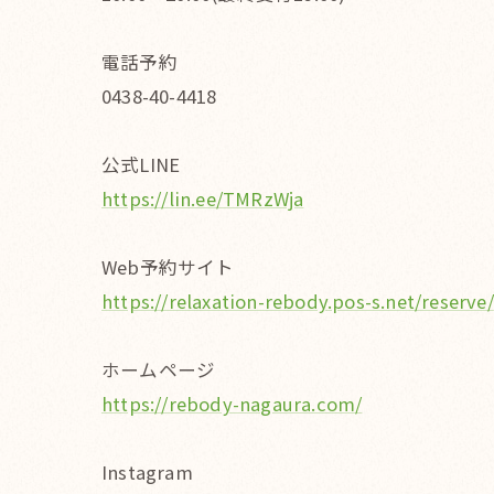
電話予約
0438-40-4418
公式LINE
https://lin.ee/TMRzWja
Web予約サイト
https://relaxation-rebody.pos-s.net/reserve/
ホームページ
https://rebody-nagaura.com/
Instagram