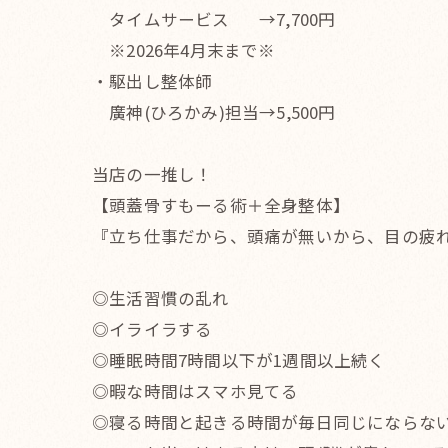
タイムサービス →7,700円
※2026年4月末まで※
・駆出し整体師
廣神(ひろかみ)担当→5,500円
当店の一推し！
【頭蓋骨すもーる術＋全身整体】
『立ち仕事だから、頭痛が無いから、目の疲
◎生活習慣の乱れ
◎イライラする
◎睡眠時間7時間以下が1週間以上続く
◎暇な時間はスマホ見てる
◎寝る時間と起きる時間が毎日同じにならな