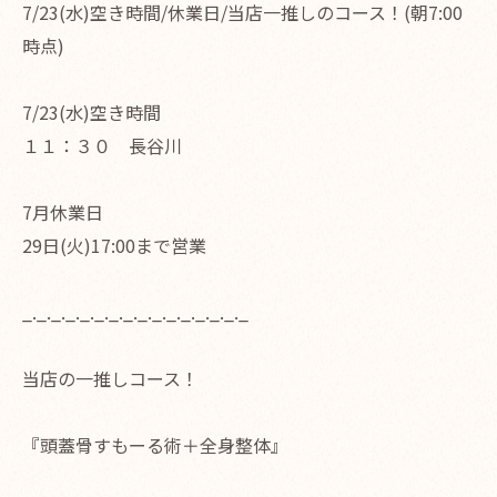
7/23(水)空き時間/休業日/当店一推しのコース！(朝7:00
時点)
7/23(水)空き時間
１１：３０ 長谷川
7月休業日
29日(火)17:00まで営業
_._._._._._._._._._._._._._._._
当店の一推しコース！
『頭蓋骨すもーる術＋全身整体』