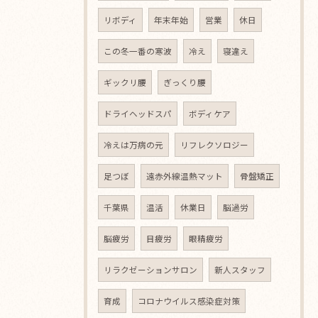
リボディ
年末年始
営業
休日
この冬一番の寒波
冷え
寝違え
ギックリ腰
ぎっくり腰
ドライヘッドスパ
ボディケア
冷えは万病の元
リフレクソロジー
足つぼ
遠赤外線温熱マット
骨盤矯正
千葉県
温活
休業日
脳過労
脳疲労
目疲労
眼精疲労
リラクゼーションサロン
新人スタッフ
育成
コロナウイルス感染症対策