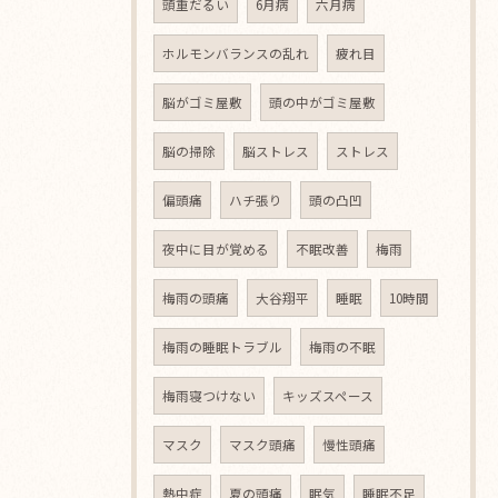
頭重だるい
6月病
六月病
ホルモンバランスの乱れ
疲れ目
脳がゴミ屋敷
頭の中がゴミ屋敷
脳の掃除
脳ストレス
ストレス
偏頭痛
ハチ張り
頭の凸凹
夜中に目が覚める
不眠改善
梅雨
梅雨の頭痛
大谷翔平
睡眠
10時間
梅雨の睡眠トラブル
梅雨の不眠
梅雨寝つけない
キッズスペース
マスク
マスク頭痛
慢性頭痛
熱中症
夏の頭痛
眠気
睡眠不足