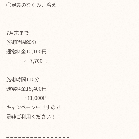
◯足裏のむくみ、冷え
7月末まで
施術時間80分
通常料金12,100円
→ 7,700円
施術時間110分
通常料金15,400円
→ 11,000円
キャンペーン中ですので
是非ご利用ください！
_._._._._._._._._._._._._._._._