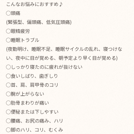
こんなお悩みにおすすめ♪
◯頭痛
(緊張型、偏頭痛、低気圧頭痛)
◯眼精疲労
◯睡眠トラブル
(夜勤明け、睡眠不足、睡眠サイクルの乱れ、寝つけな
い、夜中に目が覚める、朝予定より早く目が覚める)
◯しっかり寝たのに疲れが抜けない
◯食いしばり、歯ぎしり
◯首、肩、肩甲骨のコリ
◯腕が上がらない
◯肋骨まわりが痛い
◯便秘または下しやすい
◯腰痛、お尻の痛み、ハリ
◯脚のハリ、コリ、むくみ