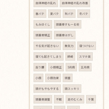
自律神経の乱れ
自律神経の乱れ改善
春バテ
夏バテ
秋バテ
冬バテ
もみほぐし
頭蓋骨すもーる術
頭蓋骨矯正
頭蓋骨はがし
やる気が起きない
無気力
寝つけない
寝ても起きてしまう
姉崎
スマホ首
反り腰
小顔矯正
5月病
五月病
小顔
小顔効果
頭重
頭がもやもやする
頭スッキリ
頭蓋骨調整
不眠
足のむくみ
千葉