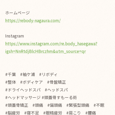
ホームページ
https://rebody-nagaura.com/
Instagram
https://www.instagram.com/re.body_hasegawa?
igsh=NnRtdjBlcHBrczhm&utm_source=qr
#千葉 #袖ケ浦 #リボディ
#整体 #ボディケア #骨盤矯正
#ドライヘッドスパ #ヘッドスパ
#ヘッドマッサージ #頭蓋骨すもーる術
#頭蓋骨矯正 #頭痛 #偏頭痛 #緊張型頭痛 #不眠
#脳疲労 #寝不足 #眼精疲労 #肩こり #腰痛