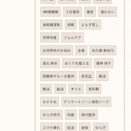
6時間睡眠
２日徹夜
徹夜
寝れない
長距離運転
仮眠
よもぎ蒸し
体質改善
フェムケア
女性特有のお悩み
全身
佐久間 美佐乃
高石 麻未
めぐりを整える
廣神 律子
頭蓋骨すもーる整体
低気圧
腸活
眠活
脳活
オイル
更年期
おすすめ
デリケートゾーン専用ソープ
ゆらぎ世代
改善
頭の整体
スマホ疲れ
妊活
産後
ゆらぎ