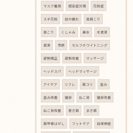
マスク着用
感染症対策
花粉症
スギ花粉
目の疲れ
首肩こり
首こり
くしゃみ
鼻水
木更津
君津
市原
セルフホワイトニング
姿勢矯正
姿勢改善
マッサージ
ヘッドスパ
ヘッドマッサージ
アイケア
リフレ
肩コリ
歪み
歪み改善
猫背
ねこ背
猫背改善
ねこ背改善
巻き肩
まき肩
肩甲骨はがし
フットケア
自律神経