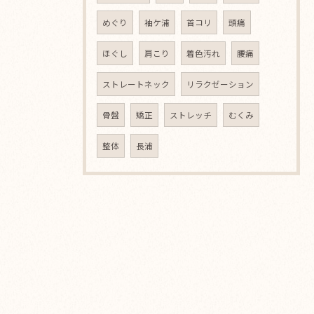
めぐり
袖ケ浦
首コリ
頭痛
ほぐし
肩こり
着色汚れ
腰痛
ストレートネック
リラクゼーション
骨盤
矯正
ストレッチ
むくみ
整体
長浦