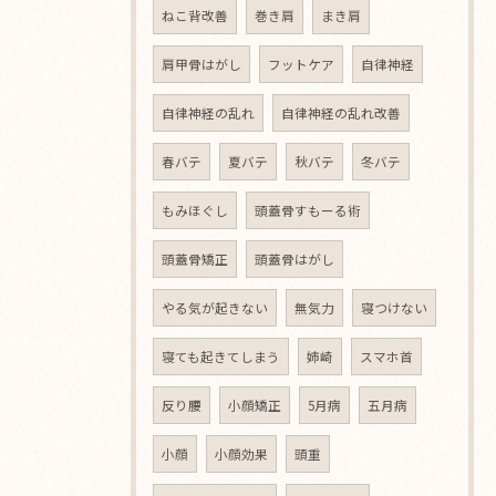
ねこ背改善
巻き肩
まき肩
肩甲骨はがし
フットケア
自律神経
自律神経の乱れ
自律神経の乱れ改善
春バテ
夏バテ
秋バテ
冬バテ
もみほぐし
頭蓋骨すもーる術
頭蓋骨矯正
頭蓋骨はがし
やる気が起きない
無気力
寝つけない
寝ても起きてしまう
姉崎
スマホ首
反り腰
小顔矯正
5月病
五月病
小顔
小顔効果
頭重