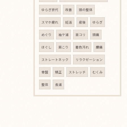
ゆらぎ世代
改善
頭の整体
スマホ疲れ
妊活
産後
ゆらぎ
めぐり
袖ケ浦
首コリ
頭痛
ほぐし
肩こり
着色汚れ
腰痛
ストレートネック
リラクゼーション
骨盤
矯正
ストレッチ
むくみ
整体
長浦