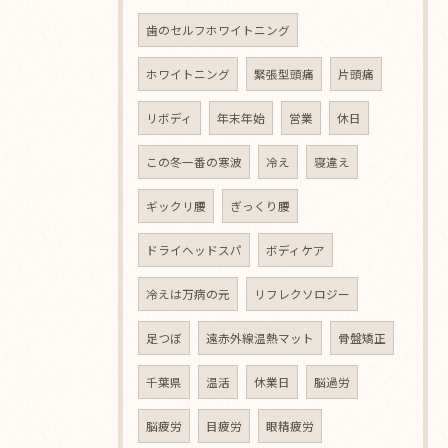
歯のセルフホワイトニング
ホワイトニング
緊張型頭痛
片頭痛
リボディ
年末年始
営業
休日
この冬一番の寒波
冷え
寝違え
ギックリ腰
ぎっくり腰
ドライヘッドスパ
ボディケア
冷えは万病の元
リフレクソロジー
足つぼ
遠赤外線温熱マット
骨盤矯正
千葉県
温活
休業日
脳過労
脳疲労
目疲労
眼精疲労