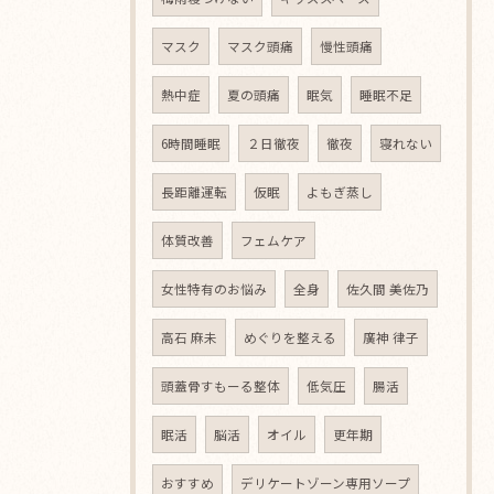
マスク
マスク頭痛
慢性頭痛
熱中症
夏の頭痛
眠気
睡眠不足
6時間睡眠
２日徹夜
徹夜
寝れない
長距離運転
仮眠
よもぎ蒸し
体質改善
フェムケア
女性特有のお悩み
全身
佐久間 美佐乃
高石 麻未
めぐりを整える
廣神 律子
頭蓋骨すもーる整体
低気圧
腸活
眠活
脳活
オイル
更年期
おすすめ
デリケートゾーン専用ソープ