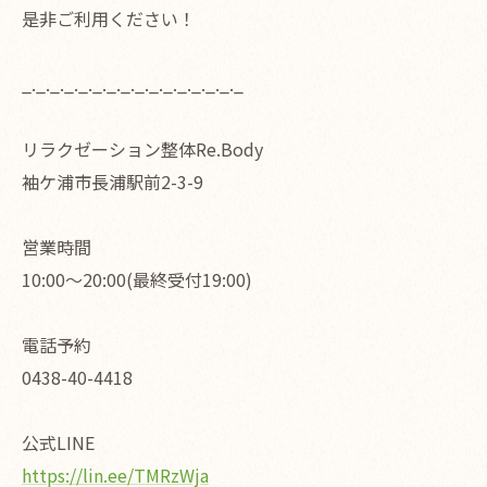
是非ご利用ください！
_._._._._._._._._._._._._._._._
リラクゼーション整体Re.Body
袖ケ浦市長浦駅前2-3-9
営業時間
10:00〜20:00(最終受付19:00)
電話予約
0438-40-4418
公式LINE
https://lin.ee/TMRzWja