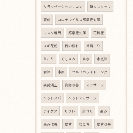
リラクゼーションサロン
新人スタッフ
育成
コロナウイルス感染症対策
マスク着用
感染症対策
花粉症
スギ花粉
目の疲れ
首肩こり
首こり
くしゃみ
鼻水
木更津
君津
市原
セルフホワイトニング
姿勢矯正
姿勢改善
マッサージ
ヘッドスパ
ヘッドマッサージ
アイケア
リフレ
肩コリ
歪み
歪み改善
猫背
ねこ背
猫背改善