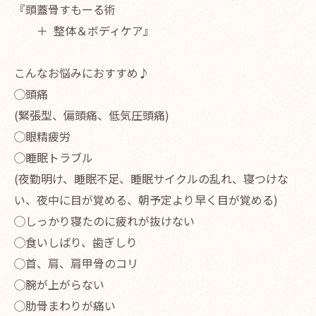
『頭蓋骨すもーる術
＋ 整体＆ボディケア』
こんなお悩みにおすすめ♪
◯頭痛
(緊張型、偏頭痛、低気圧頭痛)
◯眼精疲労
◯睡眠トラブル
(夜勤明け、睡眠不足、睡眠サイクルの乱れ、寝つけな
い、夜中に目が覚める、朝予定より早く目が覚める)
◯しっかり寝たのに疲れが抜けない
◯食いしばり、歯ぎしり
◯首、肩、肩甲骨のコリ
◯腕が上がらない
◯肋骨まわりが痛い