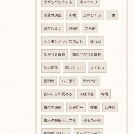
頭がもやもやする
頭スッキリ
頭蓋骨調整
不眠
足のむくみ
千葉
頭重だるい
6月病
六月病
ホルモンバランスの乱れ
疲れ目
脳がゴミ屋敷
頭の中がゴミ屋敷
脳の掃除
脳ストレス
ストレス
偏頭痛
ハチ張り
頭の凸凹
夜中に目が覚める
不眠改善
梅雨
梅雨の頭痛
大谷翔平
睡眠
10時間
梅雨の睡眠トラブル
梅雨の不眠
梅雨寝つけない
キッズスペース