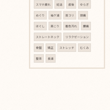
スマホ疲れ
妊活
産後
ゆらぎ
めぐり
袖ケ浦
首コリ
頭痛
ほぐし
肩こり
着色汚れ
腰痛
ストレートネック
リラクゼーション
骨盤
矯正
ストレッチ
むくみ
整体
長浦