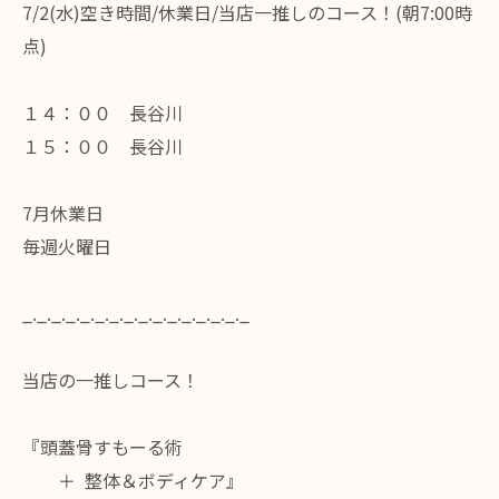
7/2(水)空き時間/休業日/当店一推しのコース！(朝7:00時
点)
１４：００ 長谷川
１５：００ 長谷川
7月休業日
毎週火曜日
_._._._._._._._._._._._._._._._
当店の一推しコース！
『頭蓋骨すもーる術
＋ 整体＆ボディケア』