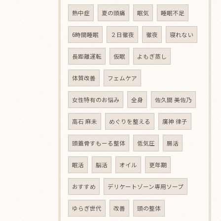
熱中症
夏の頭痛
眠気
睡眠不足
6時間睡眠
２日徹夜
徹夜
寝れない
長距離運転
仮眠
よもぎ蒸し
体質改善
フェムケア
女性特有のお悩み
全身
佐久間 美佐乃
高石 麻未
めぐりを整える
廣神 律子
頭蓋骨すもーる整体
低気圧
腸活
眠活
脳活
オイル
更年期
おすすめ
デリケートゾーン専用ソープ
ゆらぎ世代
改善
頭の整体