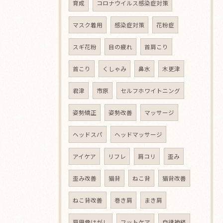
育成
コロナウイルス感染症対策
マスク着用
感染症対策
花粉症
スギ花粉
目の疲れ
首肩こり
首こり
くしゃみ
鼻水
木更津
君津
市原
セルフホワイトニング
姿勢矯正
姿勢改善
マッサージ
ヘッドスパ
ヘッドマッサージ
アイケア
リフレ
肩コリ
歪み
歪み改善
猫背
ねこ背
猫背改善
ねこ背改善
巻き肩
まき肩
肩甲骨はがし
フットケア
自律神経