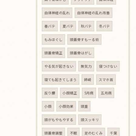
自律神経の乱れ
自律神経の乱れ改善
春バテ
夏バテ
秋バテ
冬バテ
もみほぐし
頭蓋骨すもーる術
頭蓋骨矯正
頭蓋骨はがし
やる気が起きない
無気力
寝つけない
寝ても起きてしまう
姉崎
スマホ首
反り腰
小顔矯正
5月病
五月病
小顔
小顔効果
頭重
頭がもやもやする
頭スッキリ
頭蓋骨調整
不眠
足のむくみ
千葉