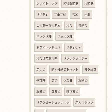
ホワイトニング
緊張型頭痛
片頭痛
リボディ
年末年始
営業
休日
この冬一番の寒波
冷え
寝違え
ギックリ腰
ぎっくり腰
ドライヘッドスパ
ボディケア
冷えは万病の元
リフレクソロジー
足つぼ
遠赤外線温熱マット
骨盤矯正
千葉県
温活
休業日
脳過労
脳疲労
目疲労
眼精疲労
リラクゼーションサロン
新人スタッフ