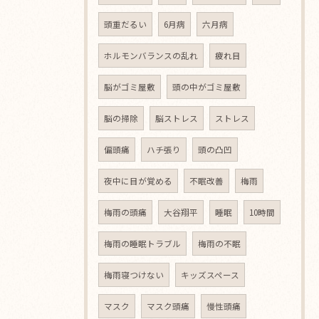
頭重だるい
6月病
六月病
ホルモンバランスの乱れ
疲れ目
脳がゴミ屋敷
頭の中がゴミ屋敷
脳の掃除
脳ストレス
ストレス
偏頭痛
ハチ張り
頭の凸凹
夜中に目が覚める
不眠改善
梅雨
梅雨の頭痛
大谷翔平
睡眠
10時間
梅雨の睡眠トラブル
梅雨の不眠
梅雨寝つけない
キッズスペース
マスク
マスク頭痛
慢性頭痛