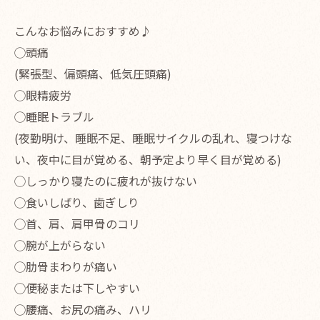
こんなお悩みにおすすめ♪
◯頭痛
(緊張型、偏頭痛、低気圧頭痛)
◯眼精疲労
◯睡眠トラブル
(夜勤明け、睡眠不足、睡眠サイクルの乱れ、寝つけな
い、夜中に目が覚める、朝予定より早く目が覚める)
◯しっかり寝たのに疲れが抜けない
◯食いしばり、歯ぎしり
◯首、肩、肩甲骨のコリ
◯腕が上がらない
◯肋骨まわりが痛い
◯便秘または下しやすい
◯腰痛、お尻の痛み、ハリ