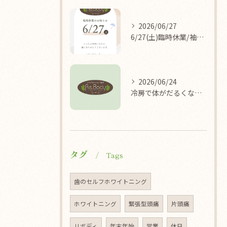
2026/06/27
6/27(土)臨時休業/袖ケ浦/リラクゼーション整体Re.Body
2026/06/24
冷房で体がだるくなる理由/袖ケ浦/リラクゼーション整体Re.Body
タグ
Tags
歯のセルフホワイトニング
ホワイトニング
緊張型頭痛
片頭痛
リボディ
年末年始
営業
休日