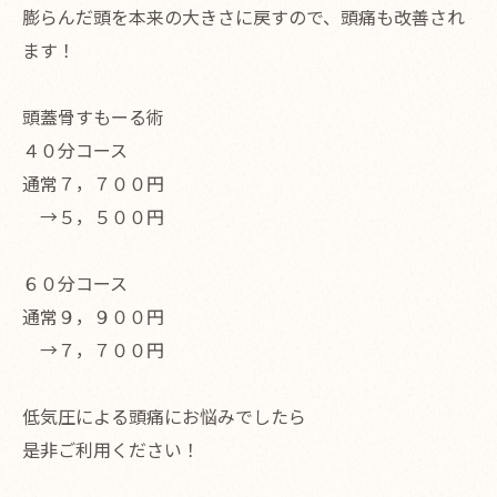
膨らんだ頭を本来の大きさに戻すので、頭痛も改善され
ます！
頭蓋骨すもーる術
４０分コース
通常７，７００円
→５，５００円
６０分コース
通常９，９００円
→７，７００円
低気圧による頭痛にお悩みでしたら
是非ご利用ください！