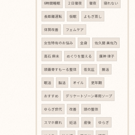
6時間睡眠
２日徹夜
徹夜
寝れない
長距離運転
仮眠
よもぎ蒸し
体質改善
フェムケア
女性特有のお悩み
全身
佐久間 美佐乃
高石 麻未
めぐりを整える
廣神 律子
頭蓋骨すもーる整体
低気圧
腸活
眠活
脳活
オイル
更年期
おすすめ
デリケートゾーン専用ソープ
ゆらぎ世代
改善
頭の整体
スマホ疲れ
妊活
産後
ゆらぎ