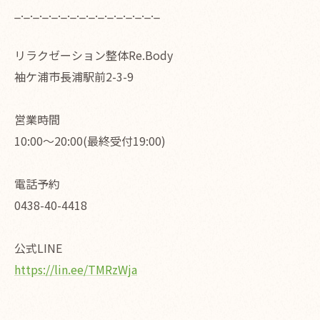
_._._._._._._._._._._._._._._._
リラクゼーション整体Re.Body
袖ケ浦市長浦駅前2-3-9
営業時間
10:00〜20:00(最終受付19:00)
電話予約
0438-40-4418
公式LINE
https://lin.ee/TMRzWja