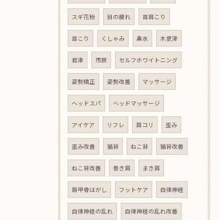
スギ花粉
目の疲れ
首肩こり
首こり
くしゃみ
鼻水
木更津
君津
市原
セルフホワイトニング
姿勢矯正
姿勢改善
マッサージ
ヘッドスパ
ヘッドマッサージ
アイケア
リフレ
肩コリ
歪み
歪み改善
猫背
ねこ背
猫背改善
ねこ背改善
巻き肩
まき肩
肩甲骨はがし
フットケア
自律神経
自律神経の乱れ
自律神経の乱れ改善