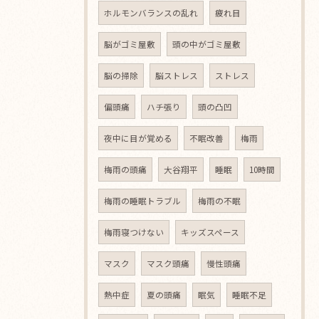
ホルモンバランスの乱れ
疲れ目
脳がゴミ屋敷
頭の中がゴミ屋敷
脳の掃除
脳ストレス
ストレス
偏頭痛
ハチ張り
頭の凸凹
夜中に目が覚める
不眠改善
梅雨
梅雨の頭痛
大谷翔平
睡眠
10時間
梅雨の睡眠トラブル
梅雨の不眠
梅雨寝つけない
キッズスペース
マスク
マスク頭痛
慢性頭痛
熱中症
夏の頭痛
眠気
睡眠不足