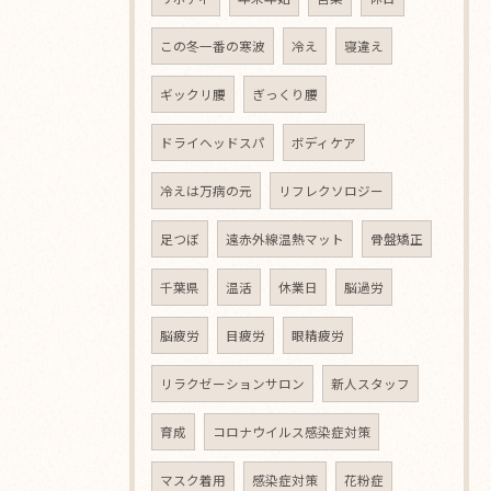
この冬一番の寒波
冷え
寝違え
ギックリ腰
ぎっくり腰
ドライヘッドスパ
ボディケア
冷えは万病の元
リフレクソロジー
足つぼ
遠赤外線温熱マット
骨盤矯正
千葉県
温活
休業日
脳過労
脳疲労
目疲労
眼精疲労
リラクゼーションサロン
新人スタッフ
育成
コロナウイルス感染症対策
マスク着用
感染症対策
花粉症