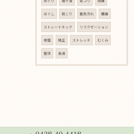
めぐり
袖ケ浦
首コリ
頭痛
ほぐし
肩こり
着色汚れ
腰痛
ストレートネック
リラクゼーション
骨盤
矯正
ストレッチ
むくみ
整体
長浦
0438-40-4418