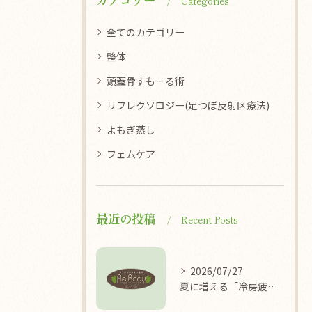
Categories
全てのカテゴリー
整体
頭蓋骨すもーる術
リフレクソロジー(足つぼ反射区療法)
よもぎ蒸し
フェムケア
最近の投稿
Recent Posts
2026/07/27
夏に増える「冷房疲れ」の原因を医学的に解説/袖ケ浦/リラクゼーション整体Re.Body