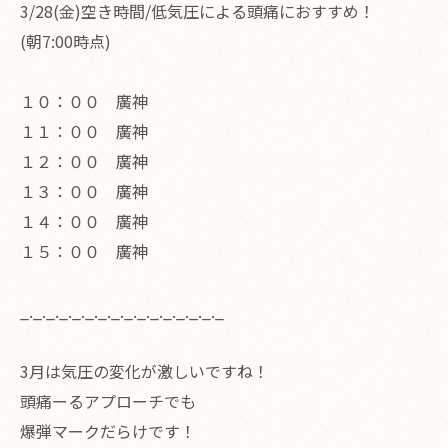
3/28(金)空き時間/低気圧による頭痛におすすめ！
(朝7:00時点)
１０：００ 廣神
１１：００ 廣神
１２：００ 廣神
１３：００ 廣神
１４：００ 廣神
１５：００ 廣神
_._._._._._._._._._._._._._._._
3月は気圧の変化が激しいですね！
頭痛ーるアプローチでも
爆弾マークだらけです！