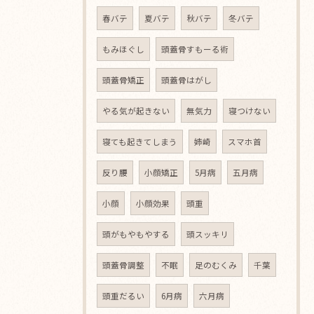
春バテ
夏バテ
秋バテ
冬バテ
もみほぐし
頭蓋骨すもーる術
頭蓋骨矯正
頭蓋骨はがし
やる気が起きない
無気力
寝つけない
寝ても起きてしまう
姉崎
スマホ首
反り腰
小顔矯正
5月病
五月病
小顔
小顔効果
頭重
頭がもやもやする
頭スッキリ
頭蓋骨調整
不眠
足のむくみ
千葉
頭重だるい
6月病
六月病