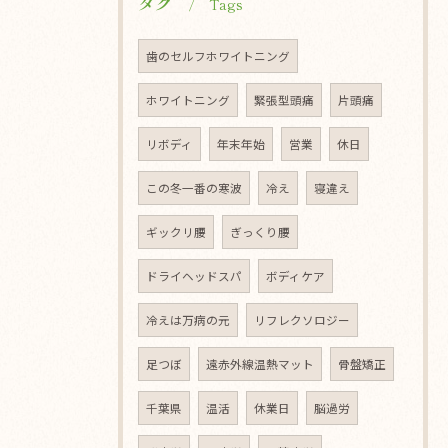
タグ
Tags
歯のセルフホワイトニング
ホワイトニング
緊張型頭痛
片頭痛
リボディ
年末年始
営業
休日
この冬一番の寒波
冷え
寝違え
ギックリ腰
ぎっくり腰
ドライヘッドスパ
ボディケア
冷えは万病の元
リフレクソロジー
足つぼ
遠赤外線温熱マット
骨盤矯正
千葉県
温活
休業日
脳過労