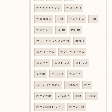
頭がもやもやする
頭スッキリ
頭蓋骨調整
不眠
足のむくみ
千葉
頭重だるい
6月病
六月病
ホルモンバランスの乱れ
疲れ目
脳がゴミ屋敷
頭の中がゴミ屋敷
脳の掃除
脳ストレス
ストレス
偏頭痛
ハチ張り
頭の凸凹
夜中に目が覚める
不眠改善
梅雨
梅雨の頭痛
大谷翔平
睡眠
10時間
梅雨の睡眠トラブル
梅雨の不眠