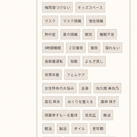
梅雨寝つけない
キッズスペース
マスク
マスク頭痛
慢性頭痛
熱中症
夏の頭痛
眠気
睡眠不足
6時間睡眠
２日徹夜
徹夜
寝れない
長距離運転
仮眠
よもぎ蒸し
体質改善
フェムケア
女性特有のお悩み
全身
佐久間 美佐乃
高石 麻未
めぐりを整える
廣神 律子
頭蓋骨すもーる整体
低気圧
腸活
眠活
脳活
オイル
更年期