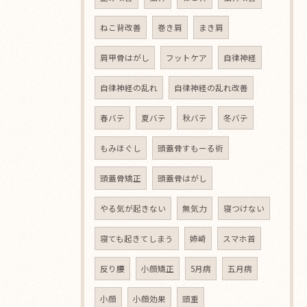
ねこ背改善
巻き肩
まき肩
肩甲骨はがし
フットケア
自律神経
自律神経の乱れ
自律神経の乱れ改善
春バテ
夏バテ
秋バテ
冬バテ
もみほぐし
頭蓋骨すもーる術
頭蓋骨矯正
頭蓋骨はがし
やる気が起きない
無気力
寝つけない
寝ても起きてしまう
姉崎
スマホ首
反り腰
小顔矯正
5月病
五月病
小顔
小顔効果
頭重