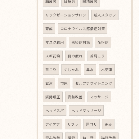
脳疲労
目疲労
眼精疲労
リラクゼーションサロン
新人スタッフ
育成
コロナウイルス感染症対策
マスク着用
感染症対策
花粉症
スギ花粉
目の疲れ
首肩こり
首こり
くしゃみ
鼻水
木更津
君津
市原
セルフホワイトニング
姿勢矯正
姿勢改善
マッサージ
ヘッドスパ
ヘッドマッサージ
アイケア
リフレ
肩コリ
歪み
歪み改善
猫背
ねこ背
猫背改善