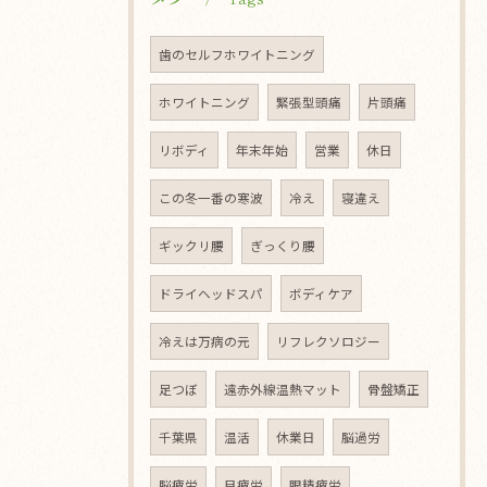
歯のセルフホワイトニング
ホワイトニング
緊張型頭痛
片頭痛
リボディ
年末年始
営業
休日
この冬一番の寒波
冷え
寝違え
ギックリ腰
ぎっくり腰
ドライヘッドスパ
ボディケア
冷えは万病の元
リフレクソロジー
足つぼ
遠赤外線温熱マット
骨盤矯正
千葉県
温活
休業日
脳過労
脳疲労
目疲労
眼精疲労