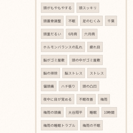
頭がもやもやする
頭スッキリ
頭蓋骨調整
不眠
足のむくみ
千葉
頭重だるい
6月病
六月病
ホルモンバランスの乱れ
疲れ目
脳がゴミ屋敷
頭の中がゴミ屋敷
脳の掃除
脳ストレス
ストレス
偏頭痛
ハチ張り
頭の凸凹
夜中に目が覚める
不眠改善
梅雨
梅雨の頭痛
大谷翔平
睡眠
10時間
梅雨の睡眠トラブル
梅雨の不眠