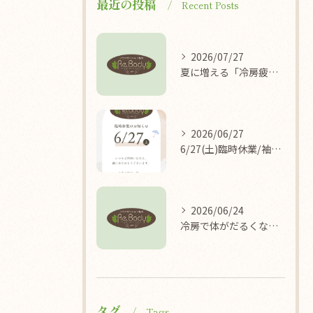
最近の投稿
Recent Posts
2026/07/27
夏に増える「冷房疲れ」の原因を医学的に解説/袖ケ浦/リラクゼーション整体Re.Body
2026/06/27
6/27(土)臨時休業/袖ケ浦/リラクゼーション整体Re.Body
2026/06/24
冷房で体がだるくなる理由/袖ケ浦/リラクゼーション整体Re.Body
タグ
Tags