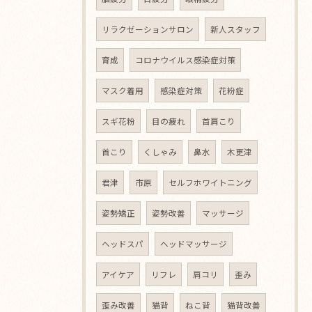
リラクゼーションサロン
新人スタッフ
育成
コロナウイルス感染症対策
マスク着用
感染症対策
花粉症
スギ花粉
目の疲れ
首肩こり
首こり
くしゃみ
鼻水
木更津
君津
市原
セルフホワイトニング
姿勢矯正
姿勢改善
マッサージ
ヘッドスパ
ヘッドマッサージ
アイケア
リフレ
肩コリ
歪み
歪み改善
猫背
ねこ背
猫背改善