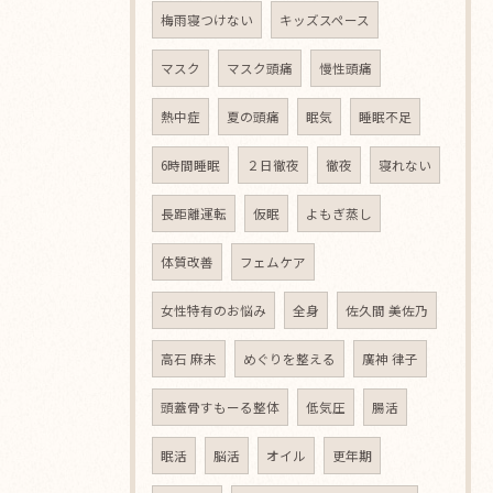
梅雨寝つけない
キッズスペース
マスク
マスク頭痛
慢性頭痛
熱中症
夏の頭痛
眠気
睡眠不足
6時間睡眠
２日徹夜
徹夜
寝れない
長距離運転
仮眠
よもぎ蒸し
体質改善
フェムケア
女性特有のお悩み
全身
佐久間 美佐乃
高石 麻未
めぐりを整える
廣神 律子
頭蓋骨すもーる整体
低気圧
腸活
眠活
脳活
オイル
更年期