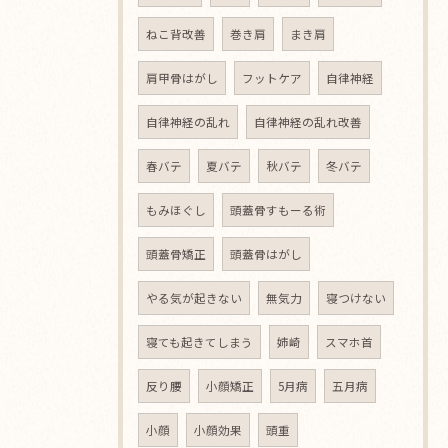
ねこ背改善
巻き肩
まき肩
肩甲骨はがし
フットケア
自律神経
自律神経の乱れ
自律神経の乱れ改善
春バテ
夏バテ
秋バテ
冬バテ
もみほぐし
頭蓋骨すもーる術
頭蓋骨矯正
頭蓋骨はがし
やる気が起きない
無気力
寝つけない
寝ても起きてしまう
姉崎
スマホ首
反り腰
小顔矯正
5月病
五月病
小顔
小顔効果
頭重