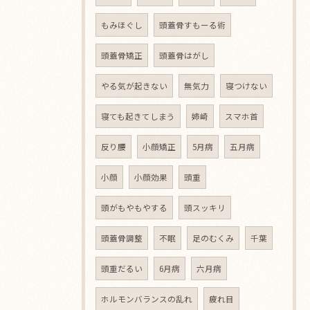
もみほぐし
頭蓋骨すもーる術
頭蓋骨矯正
頭蓋骨はがし
やる気が起きない
無気力
寝つけない
寝ても起きてしまう
姉崎
スマホ首
反り腰
小顔矯正
5月病
五月病
小顔
小顔効果
頭重
頭がもやもやする
頭スッキリ
頭蓋骨調整
不眠
足のむくみ
千葉
頭重だるい
6月病
六月病
ホルモンバランスの乱れ
疲れ目