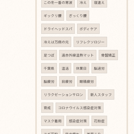
この冬一番の寒波
冷え
寝違え
ギックリ腰
ぎっくり腰
ドライヘッドスパ
ボディケア
冷えは万病の元
リフレクソロジー
足つぼ
遠赤外線温熱マット
骨盤矯正
千葉県
温活
休業日
脳過労
脳疲労
目疲労
眼精疲労
リラクゼーションサロン
新人スタッフ
育成
コロナウイルス感染症対策
マスク着用
感染症対策
花粉症