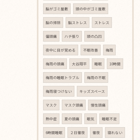
脳がゴミ屋敷
頭の中がゴミ屋敷
脳の掃除
脳ストレス
ストレス
偏頭痛
ハチ張り
頭の凸凹
夜中に目が覚める
不眠改善
梅雨
梅雨の頭痛
大谷翔平
睡眠
10時間
梅雨の睡眠トラブル
梅雨の不眠
梅雨寝つけない
キッズスペース
マスク
マスク頭痛
慢性頭痛
熱中症
夏の頭痛
眠気
睡眠不足
6時間睡眠
２日徹夜
徹夜
寝れない