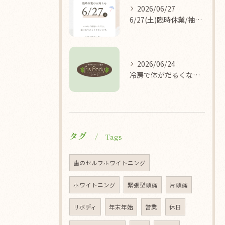
2026/06/27
6/27(土)臨時休業/袖ケ浦/リラクゼーション整体Re.Body
2026/06/24
冷房で体がだるくなる理由/袖ケ浦/リラクゼーション整体Re.Body
タグ
Tags
歯のセルフホワイトニング
ホワイトニング
緊張型頭痛
片頭痛
リボディ
年末年始
営業
休日