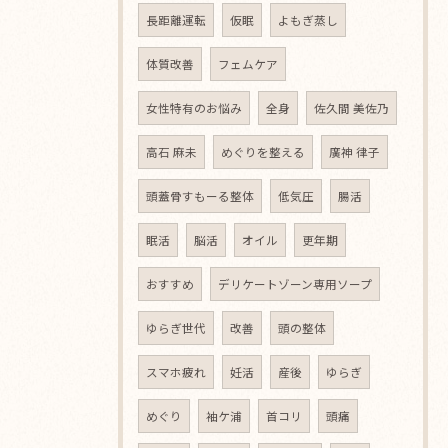
長距離運転
仮眠
よもぎ蒸し
体質改善
フェムケア
女性特有のお悩み
全身
佐久間 美佐乃
高石 麻未
めぐりを整える
廣神 律子
頭蓋骨すもーる整体
低気圧
腸活
眠活
脳活
オイル
更年期
おすすめ
デリケートゾーン専用ソープ
ゆらぎ世代
改善
頭の整体
スマホ疲れ
妊活
産後
ゆらぎ
めぐり
袖ケ浦
首コリ
頭痛