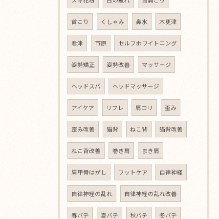
スギ花粉
目の疲れ
首肩こり
首こり
くしゃみ
鼻水
木更津
君津
市原
セルフホワイトニング
姿勢矯正
姿勢改善
マッサージ
ヘッドスパ
ヘッドマッサージ
アイケア
リフレ
肩コリ
歪み
歪み改善
猫背
ねこ背
猫背改善
ねこ背改善
巻き肩
まき肩
肩甲骨はがし
フットケア
自律神経
自律神経の乱れ
自律神経の乱れ改善
春バテ
夏バテ
秋バテ
冬バテ