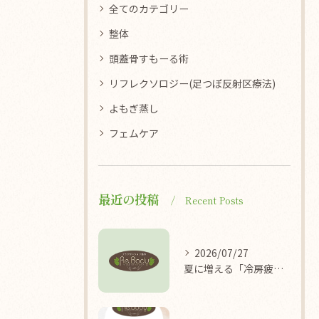
全てのカテゴリー
整体
頭蓋骨すもーる術
リフレクソロジー(足つぼ反射区療法)
よもぎ蒸し
フェムケア
最近の投稿
Recent Posts
2026/07/27
夏に増える「冷房疲れ」の原因を医学的に解説/袖ケ浦/リラクゼーション整体Re.Body