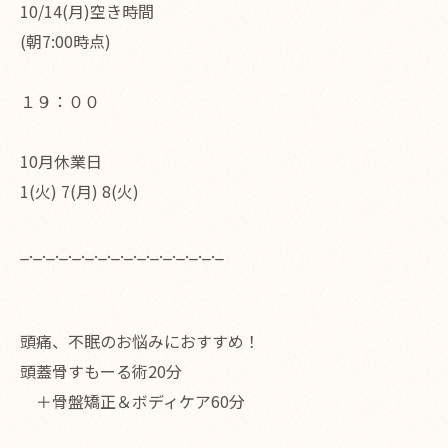
10/14(月)空き時間
(朝7:00時点)
１９：００
10月休業日
1(火) 7(月) 8(火)
_._._._._._._._._._._._._._._._
頭痛、不眠のお悩みにおすすめ！
頭蓋骨すもーる術20分
＋骨盤矯正＆ボディケア60分