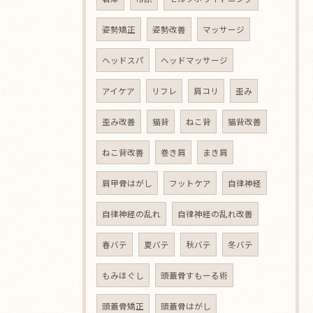
姿勢矯正
姿勢改善
マッサージ
ヘッドスパ
ヘッドマッサージ
アイケア
リフレ
肩コリ
歪み
歪み改善
猫背
ねこ背
猫背改善
ねこ背改善
巻き肩
まき肩
肩甲骨はがし
フットケア
自律神経
自律神経の乱れ
自律神経の乱れ改善
春バテ
夏バテ
秋バテ
冬バテ
もみほぐし
頭蓋骨すもーる術
頭蓋骨矯正
頭蓋骨はがし