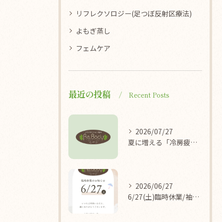
リフレクソロジー(足つぼ反射区療法)
よもぎ蒸し
フェムケア
最近の投稿
Recent Posts
2026/07/27
夏に増える「冷房疲れ」の原因を医学的に解説/袖ケ浦/リラクゼーション整体Re.Body
2026/06/27
6/27(土)臨時休業/袖ケ浦/リラクゼーション整体Re.Body