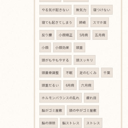
やる気が起きない
無気力
寝つけない
寝ても起きてしまう
姉崎
スマホ首
反り腰
小顔矯正
5月病
五月病
小顔
小顔効果
頭重
頭がもやもやする
頭スッキリ
頭蓋骨調整
不眠
足のむくみ
千葉
頭重だるい
6月病
六月病
ホルモンバランスの乱れ
疲れ目
脳がゴミ屋敷
頭の中がゴミ屋敷
脳の掃除
脳ストレス
ストレス