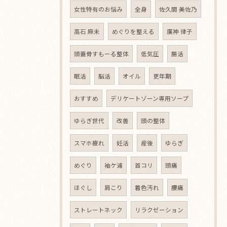
女性特有のお悩み
全身
佐久間 美佐乃
高石 麻未
めぐりを整える
廣神 律子
頭蓋骨すもーる整体
低気圧
腸活
眠活
脳活
オイル
更年期
おすすめ
デリケートゾーン専用ソープ
ゆらぎ世代
改善
頭の整体
スマホ疲れ
妊活
産後
ゆらぎ
めぐり
袖ケ浦
首コリ
頭痛
ほぐし
肩こり
着色汚れ
腰痛
ストレートネック
リラクゼーション