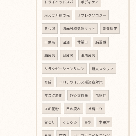
ドライヘッドスパ
ボディケア
冷えは万病の元
リフレクソロジー
足つぼ
遠赤外線温熱マット
骨盤矯正
千葉県
温活
休業日
脳過労
脳疲労
目疲労
眼精疲労
リラクゼーションサロン
新人スタッフ
育成
コロナウイルス感染症対策
マスク着用
感染症対策
花粉症
スギ花粉
目の疲れ
首肩こり
首こり
くしゃみ
鼻水
木更津
君津
市原
セルフホワイトニング