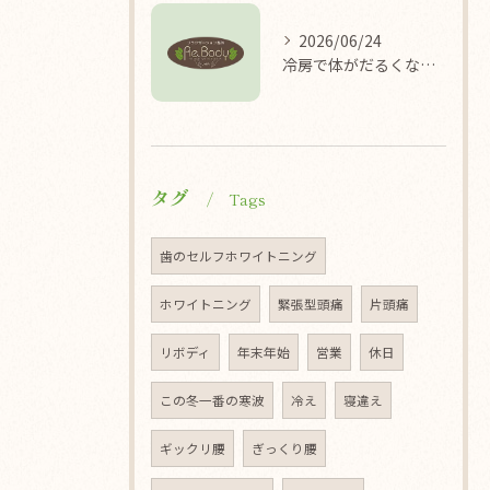
2026/06/24
冷房で体がだるくなる理由/袖ケ浦/リラクゼーション整体Re.Body
タグ
Tags
歯のセルフホワイトニング
ホワイトニング
緊張型頭痛
片頭痛
リボディ
年末年始
営業
休日
この冬一番の寒波
冷え
寝違え
ギックリ腰
ぎっくり腰