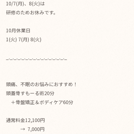
10/7(月)、8(火)は
研修のためお休みです。
10月休業日
1(火) 7(月) 8(火)
_._._._._._._._._._._._._._._._
頭痛、不眠のお悩みにおすすめ！
頭蓋骨すもーる術20分
＋骨盤矯正＆ボディケア60分
通常料金12,100円
→ 7,000円