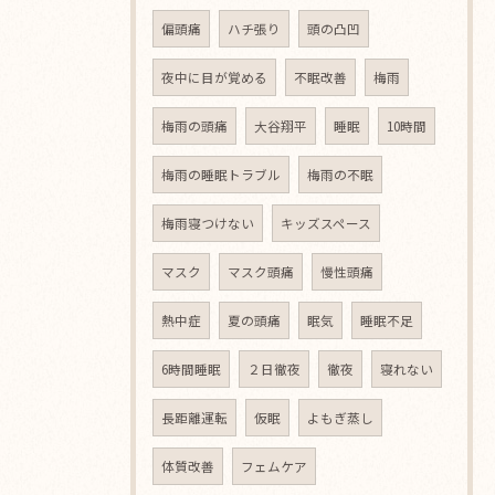
偏頭痛
ハチ張り
頭の凸凹
夜中に目が覚める
不眠改善
梅雨
梅雨の頭痛
大谷翔平
睡眠
10時間
梅雨の睡眠トラブル
梅雨の不眠
梅雨寝つけない
キッズスペース
マスク
マスク頭痛
慢性頭痛
熱中症
夏の頭痛
眠気
睡眠不足
6時間睡眠
２日徹夜
徹夜
寝れない
長距離運転
仮眠
よもぎ蒸し
体質改善
フェムケア