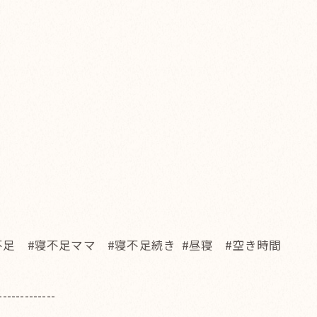
不足 #寝不足ママ #寝不足続き #昼寝 #空き時間
-------------