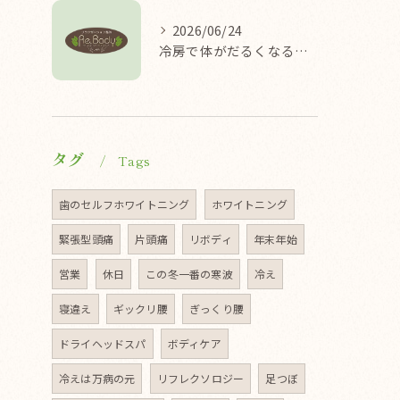
2026/06/24
冷房で体がだるくなる理由/袖ケ浦/リラクゼーション整体Re.Body
タグ
Tags
歯のセルフホワイトニング
ホワイトニング
緊張型頭痛
片頭痛
リボディ
年末年始
営業
休日
この冬一番の寒波
冷え
寝違え
ギックリ腰
ぎっくり腰
ドライヘッドスパ
ボディケア
冷えは万病の元
リフレクソロジー
足つぼ