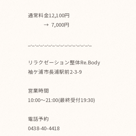
通常料金12,100円
→ 7,000円
_._._._._._._._._._._._._._._._
リラクゼーション整体Re.Body
袖ケ浦市長浦駅前2-3-9
営業時間
10:00〜21:00(最終受付19:30)
電話予約
0438-40-4418