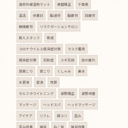
遠赤外線温熱マット
骨盤矯正
千葉県
温活
休業日
脳過労
脳疲労
目疲労
眼精疲労
リラクゼーションサロン
新人スタッフ
育成
コロナウイルス感染症対策
マスク着用
感染症対策
花粉症
スギ花粉
目の疲れ
首肩こり
首こり
くしゃみ
鼻水
木更津
君津
市原
セルフホワイトニング
姿勢矯正
姿勢改善
マッサージ
ヘッドスパ
ヘッドマッサージ
アイケア
リフレ
肩コリ
歪み
歪み改善
猫背
ねこ背
猫背改善