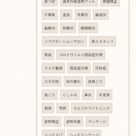
足つぼ
遠赤外線温熱マット
骨盤矯正
千葉県
温活
休業日
脳過労
脳疲労
目疲労
眼精疲労
リラクゼーションサロン
新人スタッフ
育成
コロナウイルス感染症対策
マスク着用
感染症対策
花粉症
スギ花粉
目の疲れ
首肩こり
首こり
くしゃみ
鼻水
木更津
君津
市原
セルフホワイトニング
姿勢矯正
姿勢改善
マッサージ
ヘッドスパ
ヘッドマッサージ