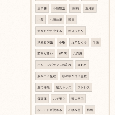
反り腰
小顔矯正
5月病
五月病
小顔
小顔効果
頭重
頭がもやもやする
頭スッキリ
頭蓋骨調整
不眠
足のむくみ
千葉
頭重だるい
6月病
六月病
ホルモンバランスの乱れ
疲れ目
脳がゴミ屋敷
頭の中がゴミ屋敷
脳の掃除
脳ストレス
ストレス
偏頭痛
ハチ張り
頭の凸凹
夜中に目が覚める
不眠改善
梅雨