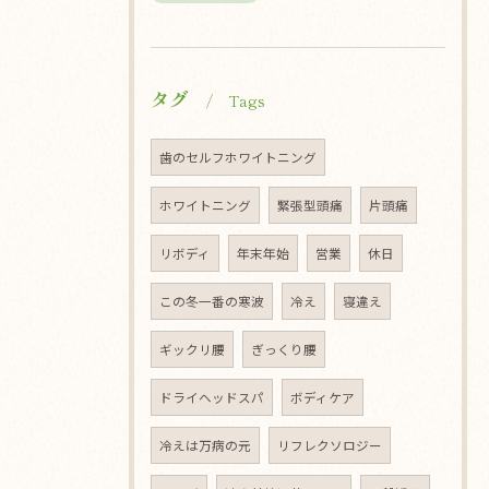
タグ
Tags
歯のセルフホワイトニング
ホワイトニング
緊張型頭痛
片頭痛
リボディ
年末年始
営業
休日
この冬一番の寒波
冷え
寝違え
ギックリ腰
ぎっくり腰
ドライヘッドスパ
ボディケア
冷えは万病の元
リフレクソロジー