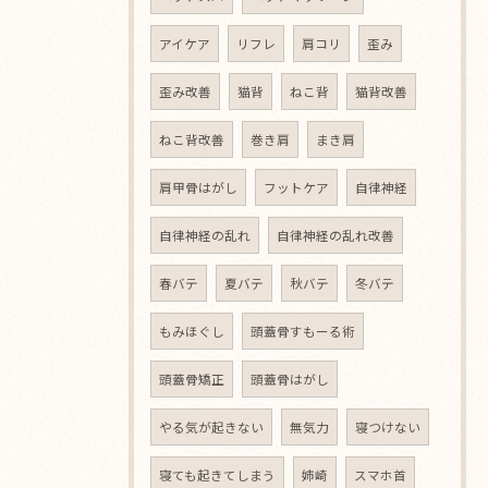
アイケア
リフレ
肩コリ
歪み
歪み改善
猫背
ねこ背
猫背改善
ねこ背改善
巻き肩
まき肩
肩甲骨はがし
フットケア
自律神経
自律神経の乱れ
自律神経の乱れ改善
春バテ
夏バテ
秋バテ
冬バテ
もみほぐし
頭蓋骨すもーる術
頭蓋骨矯正
頭蓋骨はがし
やる気が起きない
無気力
寝つけない
寝ても起きてしまう
姉崎
スマホ首