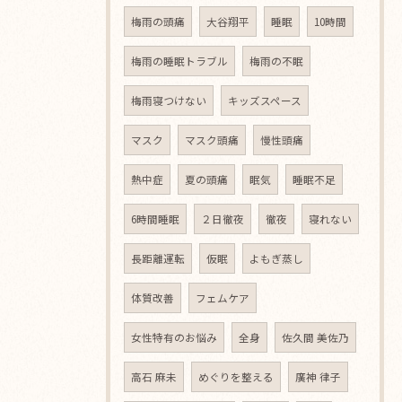
梅雨の頭痛
大谷翔平
睡眠
10時間
梅雨の睡眠トラブル
梅雨の不眠
梅雨寝つけない
キッズスペース
マスク
マスク頭痛
慢性頭痛
熱中症
夏の頭痛
眠気
睡眠不足
6時間睡眠
２日徹夜
徹夜
寝れない
長距離運転
仮眠
よもぎ蒸し
体質改善
フェムケア
女性特有のお悩み
全身
佐久間 美佐乃
高石 麻未
めぐりを整える
廣神 律子