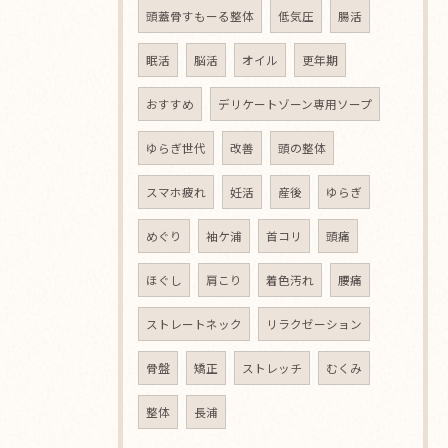
頭蓋骨すもーる整体
低気圧
腸活
眠活
脳活
オイル
更年期
おすすめ
デリケートゾーン専用ソープ
ゆらぎ世代
改善
頭の整体
スマホ疲れ
妊活
産後
ゆらぎ
めぐり
袖ケ浦
首コリ
頭痛
ほぐし
肩こり
着色汚れ
腰痛
ストレートネック
リラクゼーション
骨盤
矯正
ストレッチ
むくみ
整体
長浦