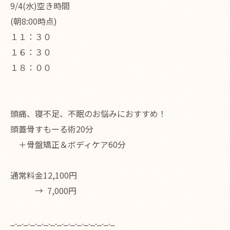
9/4(水)空き時間
(朝8:00時点)
１１：３０
１６：３０
１８：００
頭痛、寝不足、不眠のお悩みにおすすめ！
頭蓋骨すもーる術20分
＋骨盤矯正＆ボディケア60分
通常料金12,100円
→ 7,000円
_._._._._._._._._._._._._._._._