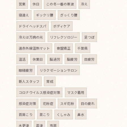
営業
休日
この冬一番の寒波
冷え
寝違え
ギックリ腰
ぎっくり腰
ドライヘッドスパ
ボディケア
冷えは万病の元
リフレクソロジー
足つぼ
遠赤外線温熱マット
骨盤矯正
千葉県
温活
休業日
脳過労
脳疲労
目疲労
眼精疲労
リラクゼーションサロン
新人スタッフ
育成
コロナウイルス感染症対策
マスク着用
感染症対策
花粉症
スギ花粉
目の疲れ
首肩こり
首こり
くしゃみ
鼻水
木更津
君津
市原