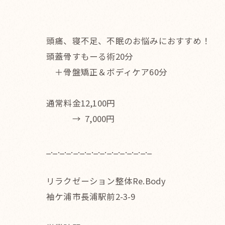
頭痛、寝不足、不眠のお悩みにおすすめ！
頭蓋骨すもーる術20分
＋骨盤矯正＆ボディケア60分
通常料金12,100円
→ 7,000円
_._._._._._._._._._._._._._._._
リラクゼーション整体Re.Body
袖ケ浦市長浦駅前2-3-9