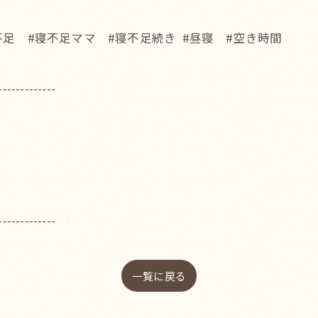
不足 #寝不足ママ #寝不足続き #昼寝 #空き時間
-------------
-------------
一覧に戻る