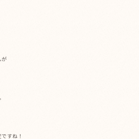
んが
。
変ですね！