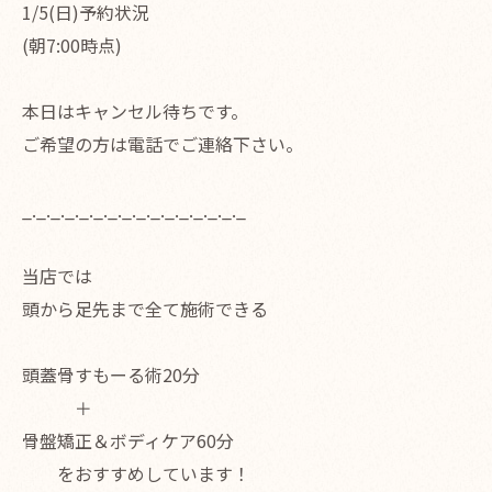
1/5(日)予約状況
(朝7:00時点)
本日はキャンセル待ちです。
ご希望の方は電話でご連絡下さい。
_._._._._._._._._._._._._._._._
当店では
頭から足先まで全て施術できる
頭蓋骨すもーる術20分
＋
骨盤矯正＆ボディケア60分
をおすすめしています！