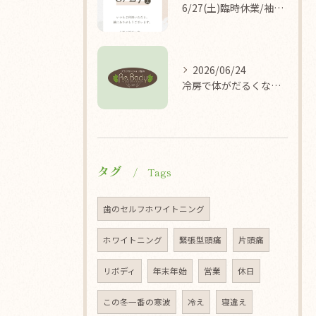
6/27(土)臨時休業/袖ケ浦/リラクゼーション整体Re.Body
2026/06/24
冷房で体がだるくなる理由/袖ケ浦/リラクゼーション整体Re.Body
タグ
Tags
歯のセルフホワイトニング
ホワイトニング
緊張型頭痛
片頭痛
リボディ
年末年始
営業
休日
この冬一番の寒波
冷え
寝違え