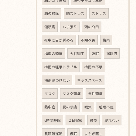
脳がゴミ屋敷
頭の中がゴミ屋敷
脳の掃除
脳ストレス
ストレス
偏頭痛
ハチ張り
頭の凸凹
夜中に目が覚める
不眠改善
梅雨
梅雨の頭痛
大谷翔平
睡眠
10時間
梅雨の睡眠トラブル
梅雨の不眠
梅雨寝つけない
キッズスペース
マスク
マスク頭痛
慢性頭痛
熱中症
夏の頭痛
眠気
睡眠不足
6時間睡眠
２日徹夜
徹夜
寝れない
長距離運転
仮眠
よもぎ蒸し