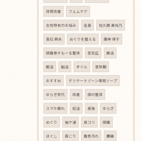
体質改善
フェムケア
女性特有のお悩み
全身
佐久間 美佐乃
高石 麻未
めぐりを整える
廣神 律子
頭蓋骨すもーる整体
低気圧
腸活
眠活
脳活
オイル
更年期
おすすめ
デリケートゾーン専用ソープ
ゆらぎ世代
改善
頭の整体
スマホ疲れ
妊活
産後
ゆらぎ
めぐり
袖ケ浦
首コリ
頭痛
ほぐし
肩こり
着色汚れ
腰痛