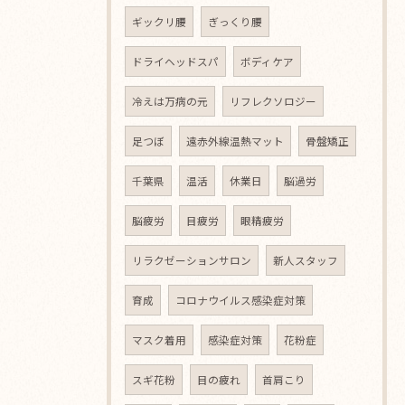
ギックリ腰
ぎっくり腰
ドライヘッドスパ
ボディケア
冷えは万病の元
リフレクソロジー
足つぼ
遠赤外線温熱マット
骨盤矯正
千葉県
温活
休業日
脳過労
脳疲労
目疲労
眼精疲労
リラクゼーションサロン
新人スタッフ
育成
コロナウイルス感染症対策
マスク着用
感染症対策
花粉症
スギ花粉
目の疲れ
首肩こり