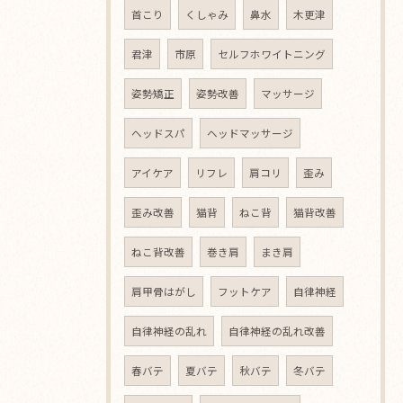
首こり
くしゃみ
鼻水
木更津
君津
市原
セルフホワイトニング
姿勢矯正
姿勢改善
マッサージ
ヘッドスパ
ヘッドマッサージ
アイケア
リフレ
肩コリ
歪み
歪み改善
猫背
ねこ背
猫背改善
ねこ背改善
巻き肩
まき肩
肩甲骨はがし
フットケア
自律神経
自律神経の乱れ
自律神経の乱れ改善
春バテ
夏バテ
秋バテ
冬バテ