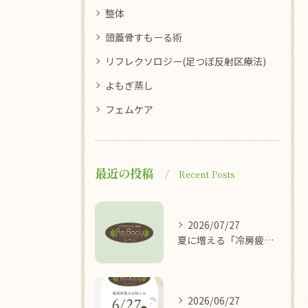
整体
頭蓋骨すもーる術
リフレクソロジー(足つぼ反射区療法)
よもぎ蒸し
フェムケア
最近の投稿
Recent Posts
2026/07/27
夏に増える「冷房疲れ」の原因を医学的に解説/袖ケ浦/リラクゼーション整体Re.Body
2026/06/27