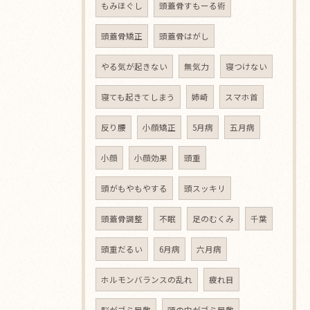
もみほぐし
頭蓋骨すもーる術
頭蓋骨矯正
頭蓋骨はがし
やる気が起きない
無気力
寝つけない
寝ても起きてしまう
姉崎
スマホ首
反り腰
小顔矯正
5月病
五月病
小顔
小顔効果
頭重
頭がもやもやする
頭スッキリ
頭蓋骨調整
不眠
足のむくみ
千葉
頭重だるい
6月病
六月病
ホルモンバランスの乱れ
疲れ目