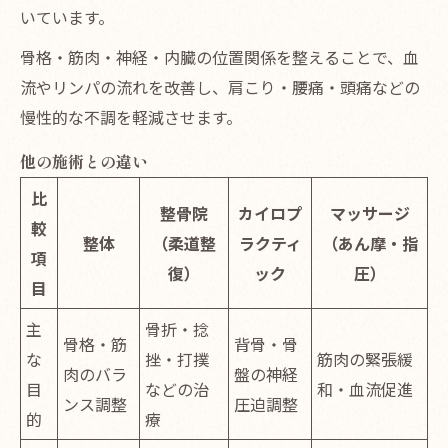
いています。
骨格・筋肉・神経・内臓の位置関係を整えることで、血
流やリンパの流れを改善し、肩こり・腰痛・頭痛などの
慢性的な不調を軽減させます。
他の施術との違い
比
整骨院
カイロプ
マッサージ
較
整体
（柔道整
ラクティ
（あん摩・指
項
復）
ック
圧）
目
主
骨折・捻
骨格・筋
背骨・骨
な
挫・打撲
筋肉の緊張緩
肉のバラ
盤の神経
目
などの治
和・血流促進
ンス調整
圧迫調整
的
療