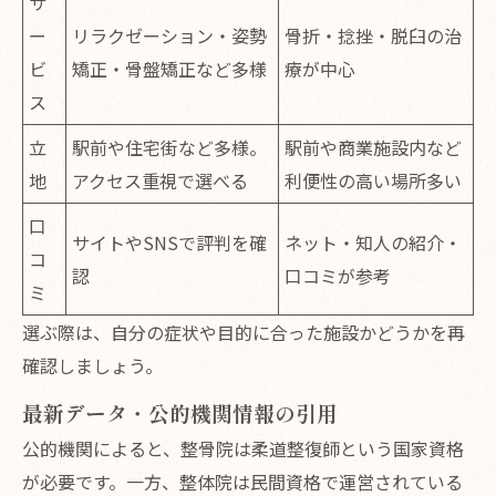
サ
ー
リラクゼーション・姿勢
骨折・捻挫・脱臼の治
ビ
矯正・骨盤矯正など多様
療が中心
ス
立
駅前や住宅街など多様。
駅前や商業施設内など
地
アクセス重視で選べる
利便性の高い場所多い
口
サイトやSNSで評判を確
ネット・知人の紹介・
コ
認
口コミが参考
ミ
選ぶ際は、自分の症状や目的に合った施設かどうかを再
確認しましょう。
最新データ・公的機関情報の引用
公的機関によると、整骨院は柔道整復師という国家資格
が必要です。一方、整体院は民間資格で運営されている