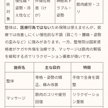
慢性痛・
外傷性疾
神経系ト
術
筋肉疲労・コ
姿勢・冷
患（け
ラブル・
対
リ
え性など
が）
姿勢
象
整体は、
医療行為ではない
ため保険は使えませんが、医
療では改善しにくい慢性的な不調（肩こり・腰痛・姿勢
の歪みなど）に強みがあります。一方、整骨院は国家資
格者がケガや外傷を治療でき、マッサージは筋肉の緊張
を緩和する点でリラクゼーション要素が強いです。
施術名
主な目的
特徴
骨格・姿勢の矯
手技で全身を調
整体
正、痛み改善
整
筋肉のコリや疲労
リラクゼーショ
マッサージ
回復
ン重視