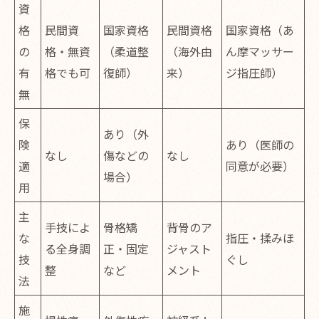
資
格
民間資
国家資格
民間資格
国家資格（あ
の
格・無資
（柔道整
（海外由
ん摩マッサー
有
格でも可
復師）
来）
ジ指圧師）
無
保
あり（外
険
あり（医師の
なし
傷などの
なし
適
同意が必要）
場合）
用
主
手技によ
骨格矯
背骨のア
な
指圧・揉みほ
る全身調
正・固定
ジャスト
技
ぐし
整
など
メント
法
施