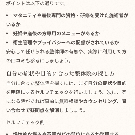
ポイントは以下の通りです。
マタニティや産後専門の資格・研修を受けた施術者が
いるか
妊婦や産後の方専用のメニューがあるか
衛生管理やプライバシーへの配慮がされているか
安心して任せられる整体師の有無や、実際に利用した方
の
口コミ
も参考にしましょう。
自分の症状や目的に合った整体院の探し方
自分に合った整体院を探すには、まず
自分の症状や目的
を明確にするセルフチェック
を行いましょう。次に、気
になる院があれば事前に
無料相談やカウンセリング、問
い合わせで疑問点を解消
しましょう。
セルフチェック例
慢性的な痛みや不調がどの部位にあるか整理する