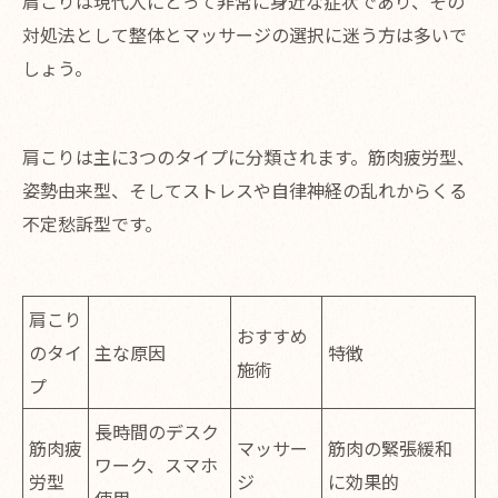
肩こりは現代人にとって非常に身近な症状であり、その
対処法として整体とマッサージの選択に迷う方は多いで
しょう。
肩こりは主に3つのタイプに分類されます。筋肉疲労型、
姿勢由来型、そしてストレスや自律神経の乱れからくる
不定愁訴型です。
肩こり
おすすめ
のタイ
主な原因
特徴
施術
プ
長時間のデスク
筋肉疲
マッサー
筋肉の緊張緩和
ワーク、スマホ
労型
ジ
に効果的