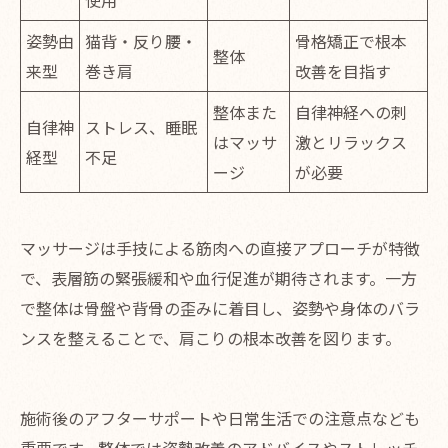
使用
姿勢由
猫背・反り腰・
骨格矯正で根本
整体
来型
巻き肩
改善を目指す
整体また
自律神経への刺
自律神
ストレス、睡眠
はマッサ
激とリラックス
経型
不足
ージ
が必要
マッサージは手技による筋肉への直接アプローチが特徴
で、表層筋の緊張緩和や血行促進が期待されます。一方
で整体は骨盤や背骨の歪みに着目し、姿勢や身体のバラ
ンスを整えることで、肩こりの根本改善を図ります。
施術後のアフターサポートや日常生活での注意点なども