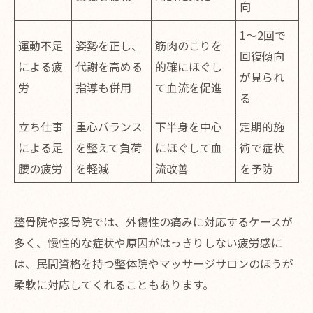
向
1～2回で
運動不足
姿勢を正し、
筋肉のこりを
回復傾向
による疲
代謝を高める
的確にほぐし
が見られ
労
指導も併用
て血流を促進
る
立ち仕事
重心バランス
下半身を中心
定期的施
による足
を整えて負荷
にほぐして血
術で症状
腰の疲労
を軽減
流改善
を予防
整骨院や接骨院では、外傷性の痛みに対応するケースが
多く、慢性的な症状や原因がはっきりしない疲労感に
は、民間資格を持つ整体院やマッサージサロンのほうが
柔軟に対応してくれることもあります。