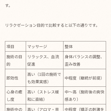
す。
リラクゼーション目的で比較すると以下の通りです。
項目
マッサージ
整体
施術の目
リラックス、血流
身体バランスの調整、
的
促進
歪み改善
高い（1回の施術で
即効性
中程度（継続が前提）
も効果実感）
心身の癒
高い（ストレス緩
中～高（施術後の爽快
し度
和に直結）
感あり）
施術中の
高い（アロマ・音
中程度（矯正の刺激を