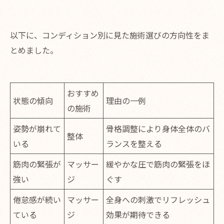
以下に、コンディション別に見た施術選びの方向性をま
とめました。
おすすめ
状態の傾向
理由の一例
の施術
姿勢が崩れて
骨格調整により身体全体のバ
整体
いる
ランスを整える
筋肉の緊張が
マッサー
緩やかな圧で筋肉の緊張をほ
強い
ジ
ぐす
倦怠感が続い
マッサー
全身への刺激でリフレッシュ
ている
ジ
効果が期待できる