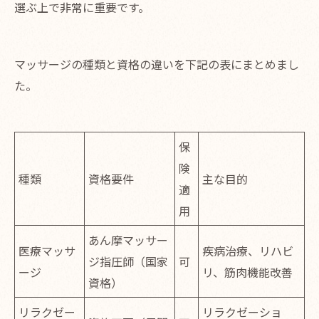
選ぶ上で非常に重要です。
マッサージの種類と資格の違いを下記の表にまとめまし
た。
保
険
種類
資格要件
主な目的
適
用
あん摩マッサー
医療マッサ
疾病治療、リハビ
ジ指圧師（国家
可
ージ
リ、筋肉機能改善
資格）
リラクゼー
リラクゼーショ