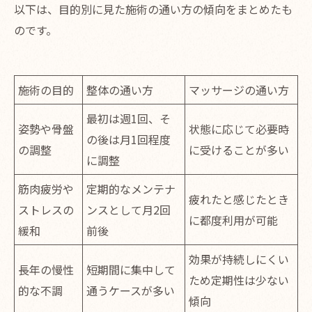
以下は、目的別に見た施術の通い方の傾向をまとめたも
のです。
施術の目的
整体の通い方
マッサージの通い方
最初は週1回、そ
姿勢や骨盤
状態に応じて必要時
の後は月1回程度
の調整
に受けることが多い
に調整
筋肉疲労や
定期的なメンテナ
疲れたと感じたとき
ストレスの
ンスとして月2回
に都度利用が可能
緩和
前後
効果が持続しにくい
長年の慢性
短期間に集中して
ため定期性は少ない
的な不調
通うケースが多い
傾向