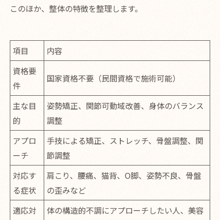
このほか、整体の特徴を整理します。
項目
内容
資格要
国家資格不要（民間資格で施術可能）
件
主な目
姿勢矯正、関節可動域改善、身体のバランス
的
調整
アプロ
手技による矯正、ストレッチ、骨盤調整、関
ーチ
節調整
対応す
肩こり、腰痛、猫背、O脚、姿勢不良、骨盤
る症状
の歪みなど
適応対
体の構造的不調にアプローチしたい人、美容