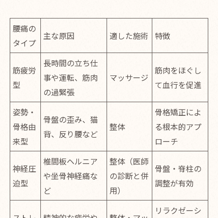
腰痛の
主な原因
適した施術
特徴
タイプ
長時間の立ち仕
筋疲労
筋肉をほぐし
事や運転、筋肉
マッサージ
型
て血行を促進
の過緊張
姿勢・
骨格矯正によ
骨盤の歪み、猫
骨格由
整体
る根本的アプ
背、反り腰など
来型
ローチ
椎間板ヘルニア
整体（医師
神経圧
骨盤・脊柱の
や坐骨神経痛な
の診断と併
迫型
調整が有効
ど
用）
リラクゼーシ
ストレ
精神的な疲労や
整体・マッ