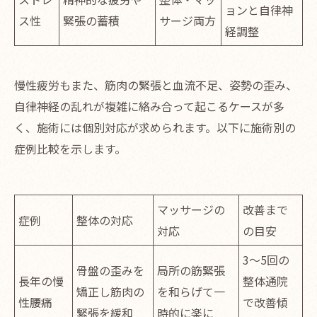
ョンと自律神
ス性
緊張の蓄積
サージ両方
経調整
慢性疲労もまた、筋肉の緊張と血流不足、姿勢の歪み、
自律神経の乱れが複雑に絡み合って起こるケースが多
く、施術には個別対応が求められます。以下に施術別の
症例比較を示します。
マッサージの
改善まで
症例
整体の対応
対応
の目安
3～5回の
骨盤の歪みを
局所の筋緊張
長年の慢
整体通院
矯正し筋肉の
を和らげて一
性腰痛
で改善傾
緊張を緩和
時的に楽に